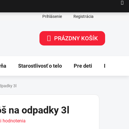
Prihlásenie
Registrácia
PRÁZDNY KOŠÍK
NÁKUPNÝ
KOŠÍK
yňa
Starostlivosť o telo
Pre deti
Dekorácie
dpadky 3l
š na odpadky 3l
i hodnotenia