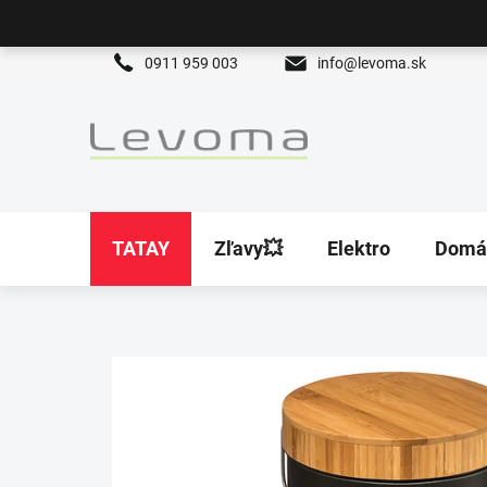
Prejsť
na
obsah
0911 959 003
info@levoma.sk
TATAY
Zľavy💥
Elektro
Domá