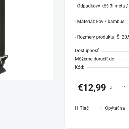
Odpadkový kôš 3l meta / 
produktu
je
- Materiál: kov / bambus
0,0
z
- Rozmery produktu: Š: 20
5
hviezdičiek.
Dostupnosť
Môžeme doručiť do:
Kód:
€12,99
Jednotková cena:
Tlač
Opýtať sa