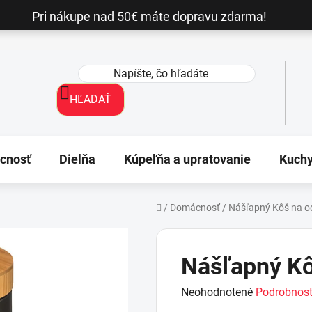
Pri nákupe nad 50€ máte dopravu zdarma!
HĽADAŤ
cnosť
Dielňa
Kúpeľňa a upratovanie
Kuch
/
Domácnosť
/
Nášľapný Kôš na o
Domov
Nášľapný Kô
Priemerné
Neohodnotené
Podrobnost
hodnotenie