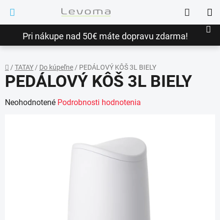
Prejsť
Hľadať
na
NÁ
obsah
Pri nákupe nad 50€ máte dopravu zdarma!
KO
/
TATAY
/
Do kúpeľne
/
PEDÁLOVÝ KÔŠ 3L BIELY
PEDÁLOVÝ KÔŠ 3L BIELY
Domov
Priemerné
Neohodnotené
Podrobnosti hodnotenia
hodnotenie
produktu
je
0,0
z
5
hviezdičiek.