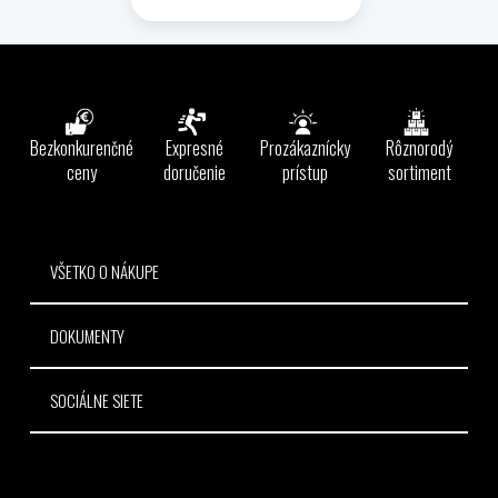
Z
á
p
ä
Bezkonkurenčné
Expresné
Prozákaznícky
Rôznorodý
t
ceny
doručenie
prístup
sortiment
i
e
VŠETKO O NÁKUPE
DOKUMENTY
SOCIÁLNE SIETE