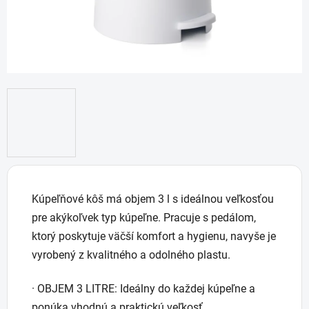
Kúpeľňové kôš má objem 3 l s ideálnou veľkosťou
pre akýkoľvek typ kúpeľne. Pracuje s pedálom,
ktorý poskytuje väčší komfort a hygienu, navyše je
vyrobený z kvalitného a odolného plastu.
· OBJEM 3 LITRE: Ideálny do každej kúpeľne a
ponúka vhodnú a praktickú veľkosť.