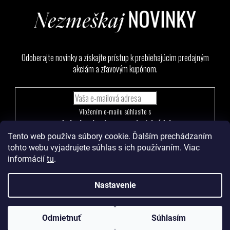
Odoberajte novinky a získajte prístup k prebiehajúcim predajným
akciám a zľavovým kupónom.
Vložením e-mailu súhlasíte s
podmienkami ochrany osobných údajov
Tento web používa súbory cookie. Ďalším prechádzaním
PRIHLÁSIŤ
tohto webu vyjadrujete súhlas s ich používaním. Viac
SA
informácií
tu
.
Nastavenie
Vytvoril Shoptet
a
Adatelier
Odmietnuť
Súhlasím