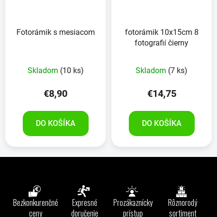
Fotorámik s mesiacom
fotorámik 10x15cm 8
fotografií čierny
Skladom
(10 ks)
Skladom
(7 ks)
€8,90
€14,75
DO KOŠÍKA
DO KOŠÍKA
Z
á
p
ä
Bezkonkurenčné
Expresné
Prozákaznícky
Rôznorodý
t
ceny
doručenie
prístup
sortiment