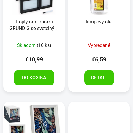
Trojitý rám obrazu
lampový olej
GRUNDIG so svetelným
boxom na označenie
Skladom
(10 ks)
Vypredané
€10,99
€6,59
DO KOŠÍKA
DETAIL