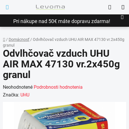
Prejsť
Hľadať
na
NÁ
obsah
Pri nákupe nad 50€ máte dopravu zdarma!
KO
/
Domácnosť
/
Odvlhčovač vzduch UHU AIR MAX 47130 vr.2x450g
granul
Domov
Odvlhčovač vzduch UHU
AIR MAX 47130 vr.2x450g
granul
Priemerné
Neohodnotené
Podrobnosti hodnotenia
hodnotenie
Značka:
UHU
produktu
je
0,0
z