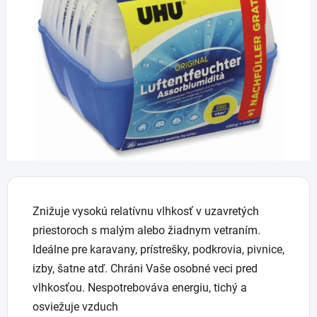
5
hviezdičiek.
Znižuje vysokú relatívnu vlhkosť v uzavretých
priestoroch s malým alebo žiadnym vetraním.
Ideálne pre karavany, prístrešky, podkrovia, pivnice,
izby, šatne atď. Chráni Vaše osobné veci pred
vlhkosťou. Nespotrebováva energiu, tichý a
osviežuje vzduch