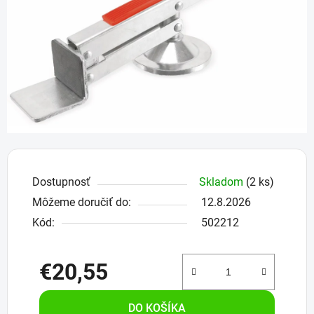
hviezdičiek.
Dostupnosť
Skladom
(2 ks)
Môžeme doručiť do:
12.8.2026
Kód:
502212
€20,55
Jednotková cena:
DO KOŠÍKA