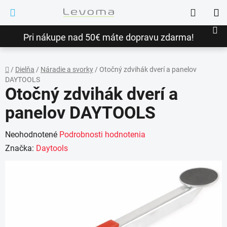
Prejsť
Hľadať
na
NÁ
obsah
Pri nákupe nad 50€ máte dopravu zdarma!
KO
/
Dielňa
/
Náradie a svorky
/
Otočný zdvihák dverí a panelov
DAYTOOLS
Domov
Otočný zdvihák dverí a
panelov DAYTOOLS
Priemerné
Neohodnotené
Podrobnosti hodnotenia
hodnotenie
Značka:
Daytools
produktu
je
0,0
z
5