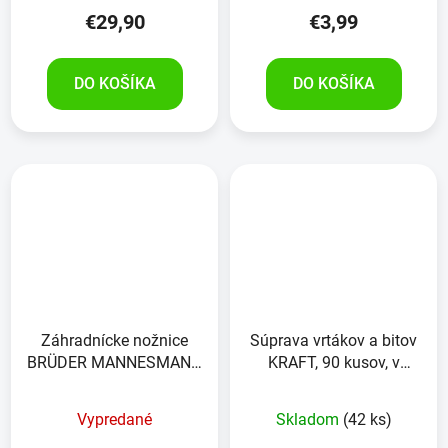
€29,90
€3,99
DO KOŠÍKA
DO KOŠÍKA
Záhradnícke nožnice
Súprava vrtákov a bitov
BRÜDER MANNESMANN
KRAFT, 90 kusov, v
hliníkové, s račňou
kufríku
Vypredané
Skladom
(42 ks)