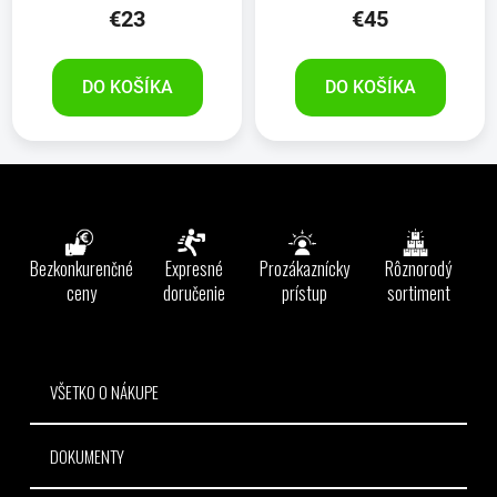
€23
€45
DO KOŠÍKA
DO KOŠÍKA
Z
á
p
ä
Bezkonkurenčné
Expresné
Prozákaznícky
Rôznorodý
t
ceny
doručenie
prístup
sortiment
i
e
VŠETKO O NÁKUPE
DOKUMENTY