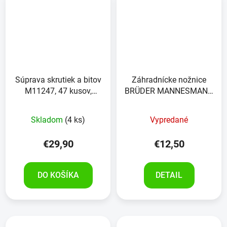
Súprava skrutiek a bitov
Záhradnícke nožnice
M11247, 47 kusov,
BRÜDER MANNESMANN
BRÜDER MANNESMANN
hliníkové, s račňou
Skladom
(4 ks)
Vypredané
€29,90
€12,50
DO KOŠÍKA
DETAIL