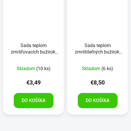
Sada teplom
Sada teplom
zmršťovacích bužírok,
zmrštiteľných bužírok,
farebné
300-dielna plastová
krabica, lepidlo, pomer
Skladom
(10 ks)
Skladom
(6 ks)
zmrštenia 3:1,
čierna+biela
€3,49
€8,50
DO KOŠÍKA
DO KOŠÍKA