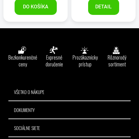
DO KOŠÍKA
DETAIL
Z
á
p
ä
Bezkonkurenčné
Expresné
Prozákaznícky
Rôznorodý
t
ceny
doručenie
prístup
sortiment
i
e
VŠETKO O NÁKUPE
DOKUMENTY
SOCIÁLNE SIETE