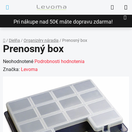
Prejsť
Hľadať
na
NÁ
obsah
Pri nákupe nad 50€ máte dopravu zdarma!
KO
/
Dielňa
/
Organizéry náradia
/
Prenosný box
Prenosný box
Domov
Priemerné
Neohodnotené
Podrobnosti hodnotenia
hodnotenie
Značka:
Levoma
produktu
je
0,0
z
5
hviezdičiek.