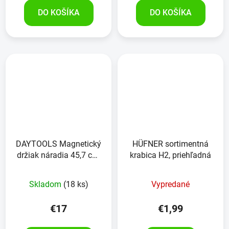
DO KOŠÍKA
DO KOŠÍKA
DAYTOOLS Magnetický
HÜFNER sortimentná
držiak náradia 45,7 cm,
krabica H2, priehľadná
RK-4012-18, 3 kusy
Skladom
(18 ks)
Vypredané
€17
€1,99