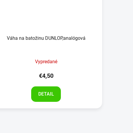
Váha na batožinu DUNLOP,analógová
Vypredané
€4,50
DETAIL