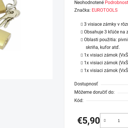
Priemerné
Neohodnotené
Podrobnost
hodnotenie
Značka:
EUROTOOLS
produktu
3 visiace zámky v rôz
je
Obsahuje 3 kľúče na
0,0
Oblasti použitia: pivn
z
skriňa, kufor atď.
5
1x visiaci zámok (V
hviezdičiek.
1x visiaci zámok (V
1x visiaci zámok (V
Dostupnosť
Môžeme doručiť do:
Kód:
€5,90