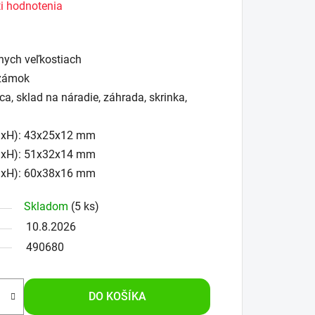
i hodnotenia
nych veľkostiach
 zámok
ica, sklad na náradie, záhrada, skrinka,
xŠxH): 43x25x12 mm
xŠxH): 51x32x14 mm
xŠxH): 60x38x16 mm
Skladom
(5 ks)
10.8.2026
490680
DO KOŠÍKA