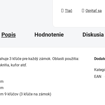
Jednotková cena:
Tlač
Opýtať sa
Popis
Hodnotenie
Diskusia
ahuje 3 kľúče pre každý zámok. Oblasti použitia:
Dodat
skriňa, kufor atď.
Kategó
EAN
mm
mm
m 9 kľúčov (3 kľúče na zámok)