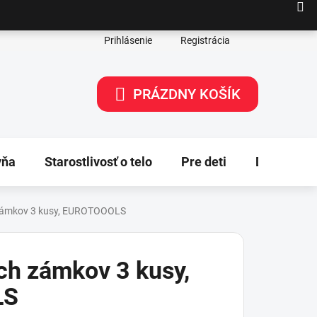
Prihlásenie
Registrácia
PRÁZDNY KOŠÍK
NÁKUPNÝ
KOŠÍK
yňa
Starostlivosť o telo
Pre deti
Dekorácie
 zámkov 3 kusy, EUROTOOOLS
ich zámkov 3 kusy,
LS