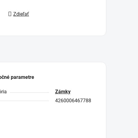
Zdieľať
očné parametre
ria
Zámky
4260006467788