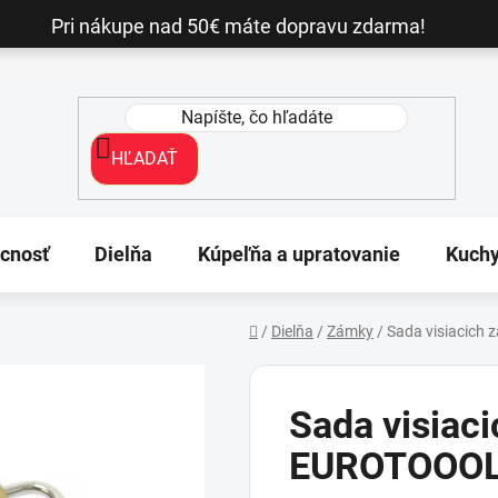
Pri nákupe nad 50€ máte dopravu zdarma!
HĽADAŤ
cnosť
Dielňa
Kúpeľňa a upratovanie
Kuch
/
Dielňa
/
Zámky
/
Sada visiacich
Domov
Sada visiac
EUROTOOO