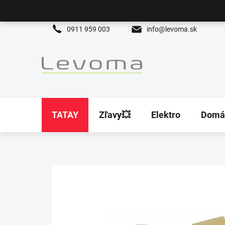
Prejsť
na
obsah
0911 959 003
info@levoma.sk
TATAY
Zľavy💥
Elektro
Domá