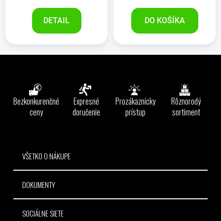
DETAIL
DO KOŠÍKA
Z
á
p
ä
Bezkonkurenčné
Expresné
Prozákaznícky
Rôznorodý
t
ceny
doručenie
prístup
sortiment
i
e
VŠETKO O NÁKUPE
DOKUMENTY
SOCIÁLNE SIETE