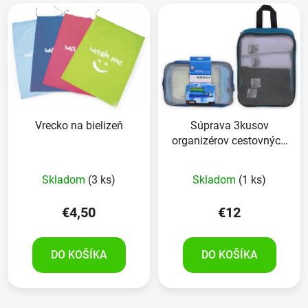
Vrecko na bielizeň
Súprava 3kusov
organizérov cestovných
odevov
Skladom
(3 ks)
Skladom
(1 ks)
€4,50
€12
DO KOŠÍKA
DO KOŠÍKA