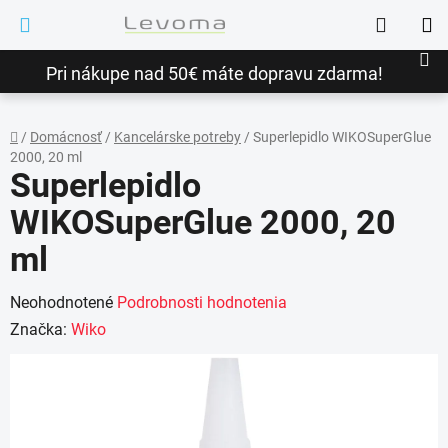
Prejsť
Hľadať
na
NÁ
obsah
Pri nákupe nad 50€ máte dopravu zdarma!
KO
/
Domácnosť
/
Kancelárske potreby
/
Superlepidlo WIKOSuperGlue
2000, 20 ml
Domov
Superlepidlo
WIKOSuperGlue 2000, 20
ml
Priemerné
Neohodnotené
Podrobnosti hodnotenia
hodnotenie
Značka:
Wiko
produktu
je
0,0
z