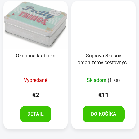
Ozdobná krabička
Súprava 3kusov
organizérov cestovných
odevov a dokladov
Vypredané
Skladom
(1 ks)
€2
€11
DETAIL
DO KOŠÍKA