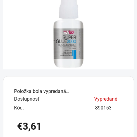
5
hviezdičiek.
Položka bola vypredaná…
Dostupnosť
Vypredané
Kód:
890153
€3,61
Jednotková cena: