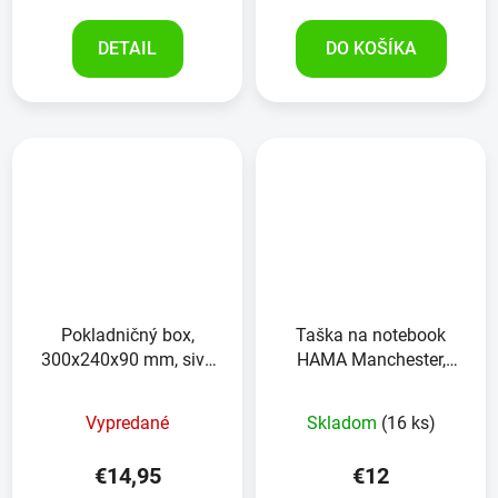
DETAIL
DO KOŠÍKA
Pokladničný box,
Taška na notebook
300x240x90 mm, sivý
HAMA Manchester,
oceľový plech, s vložkou
14,1", čierna
na euromince
Vypredané
Skladom
(16 ks)
€14,95
€12