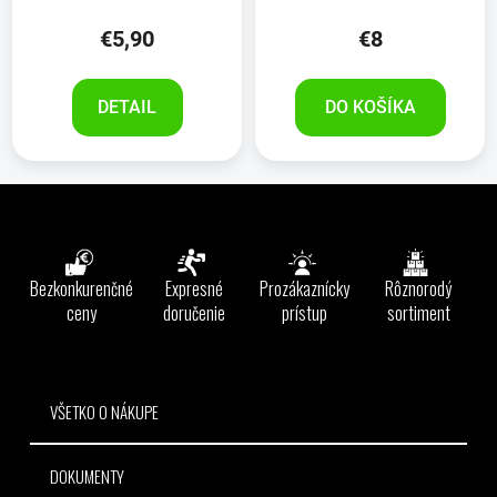
€5,90
€8
DETAIL
DO KOŠÍKA
Z
á
p
ä
Bezkonkurenčné
Expresné
Prozákaznícky
Rôznorodý
t
ceny
doručenie
prístup
sortiment
i
e
VŠETKO O NÁKUPE
DOKUMENTY