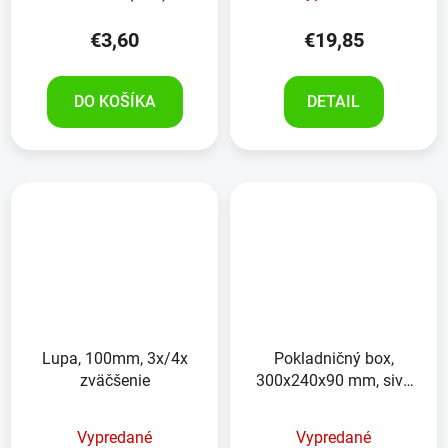
€3,60
€19,85
DO KOŠÍKA
DETAIL
Lupa, 100mm, 3x/4x
Pokladničný box,
zväčšenie
300x240x90 mm, sivý
oceľový plech, s vložkou
na euromince
Vypredané
Vypredané