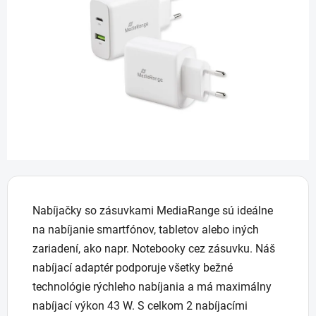
5
hviezdičiek.
Nabíjačky so zásuvkami MediaRange sú ideálne
na nabíjanie smartfónov, tabletov alebo iných
zariadení, ako napr. Notebooky cez zásuvku. Náš
nabíjací adaptér podporuje všetky bežné
technológie rýchleho nabíjania a má maximálny
nabíjací výkon 43 W. S celkom 2 nabíjacími