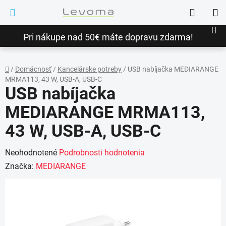
Prejsť
Hľadať
na
NÁ
obsah
Pri nákupe nad 50€ máte dopravu zdarma!
KO
/
Domácnosť
/
Kancelárske potreby
/
USB nabíjačka MEDIARANGE
MRMA113, 43 W, USB-A, USB-C
Domov
USB nabíjačka
MEDIARANGE MRMA113,
43 W, USB-A, USB-C
Priemerné
Neohodnotené
Podrobnosti hodnotenia
hodnotenie
Značka:
MEDIARANGE
produktu
je
0,0
z