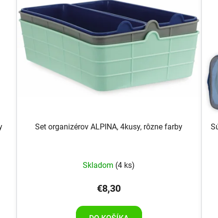
y
Set organizérov ALPINA, 4kusy, rôzne farby
S
Skladom
(4 ks)
€8,30