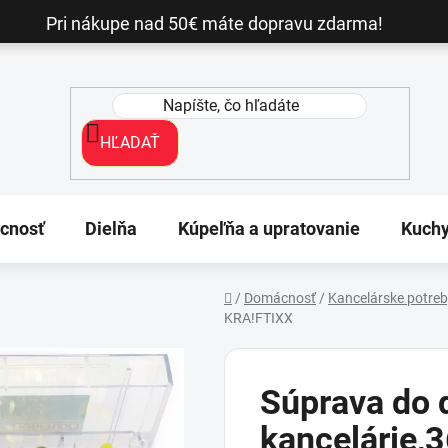
Pri nákupe nad 50€ máte dopravu zdarma!
HĽADAŤ
cnosť
Dielňa
Kúpeľňa a upratovanie
Kuch
/
Domácnosť
/
Kancelárske potre
KRA!FTIXX
Domov
Súprava do 
kancelárie,