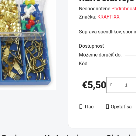
Priemerné
Neohodnotené
Podrobnost
hodnotenie
Značka:
KRAFTIXX
produktu
Súprava špendlíkov, sponi
je
0,0
Dostupnosť
z
Môžeme doručiť do:
5
Kód:
hviezdičiek.
€5,50
Jednotková cena:
Tlač
Opýtať sa