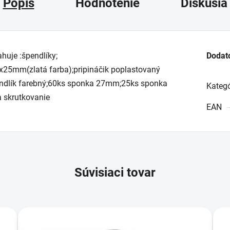
Popis
Hodnotenie
Diskusia
huje :špendlíky;
Dodat
mm(zlatá farba);pripináčik poplastovaný
pendlík farebný;60ks sponka 27mm;25ks sponka
Kategó
a skrutkovanie
EAN
Súvisiaci tovar