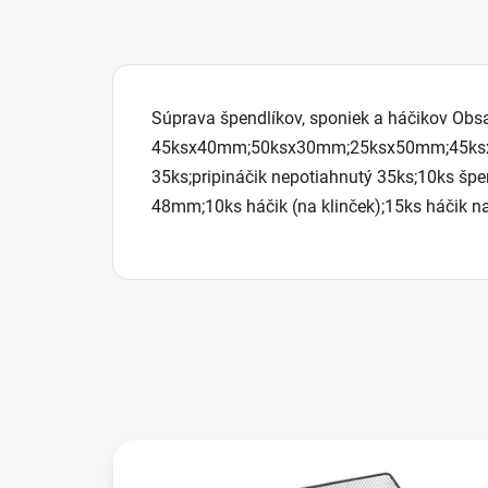
Súprava špendlíkov, sponiek a háčikov Obsa
45ksx40mm;50ksx30mm;25ksx50mm;45ksx25
35ks;pripináčik nepotiahnutý 35ks;10ks š
48mm;10ks háčik (na klinček);15ks háčik n