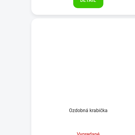
DETAIL
Ozdobná krabička
Vypredané