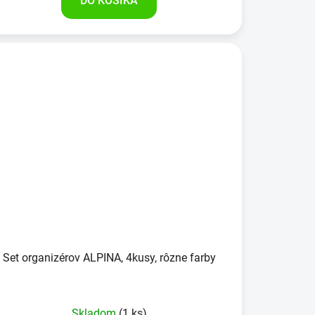
DO KOŠÍKA
Set organizérov ALPINA, 4kusy, rôzne farby
Skladom
(1 ks)