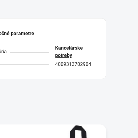
očné parametre
Kancelárske
ria
potreby
4009313702904