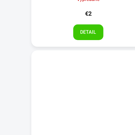
€2
DETAIL