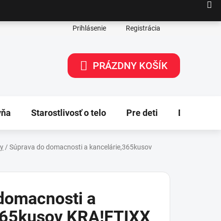
Prihlásenie
Registrácia
PRÁZDNY KOŠÍK
NÁKUPNÝ
KOŠÍK
yňa
Starostlivosť o telo
Pre deti
Dekorácie
by
/
Súprava do domacnosti a kancelárie,365kusov
domacnosti a
365kusov KRA!FTIXX