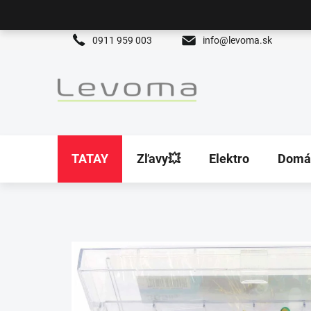
Prejsť
na
obsah
0911 959 003
info@levoma.sk
TATAY
Zľavy💥
Elektro
Domá