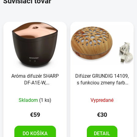
Súvisiaci tovar
Aróma difuzér SHARP
Difúzer GRUNDIG 14109,
DF-A1E-W,
s funkciou zmeny farby
čierna/ružovo-zlatá
a časovača
Priemerné
Skladom
(1 ks)
Vypredané
hodnotenie
produktu
€59
€30
je
5,0
DO KOŠÍKA
DETAIL
z