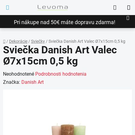
Prejsť
Hľadať
na
NÁ
obsah
Pri nákupe nad 50€ máte dopravu zdarma!
KO
/
Dekorácie
/
Sviečky
/
Sviečka Danish Art Valec Ø7x15cm 0,5 kg
Sviečka Danish Art Valec
Domov
Ø7x15cm 0,5 kg
Priemerné
Neohodnotené
Podrobnosti hodnotenia
hodnotenie
Značka:
Danish Art
produktu
je
0,0
z
5
hviezdičiek.