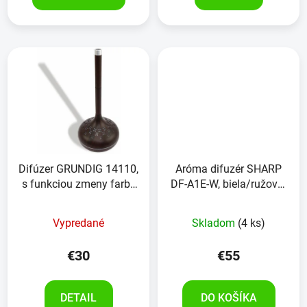
5
hviezdičiek.
Difúzer GRUNDIG 14110,
Aróma difuzér SHARP
s funkciou zmeny farby
DF-A1E-W, biela/ružovo-
a časovača
zlatá
Vypredané
Skladom
(4 ks)
€30
€55
DETAIL
DO KOŠÍKA