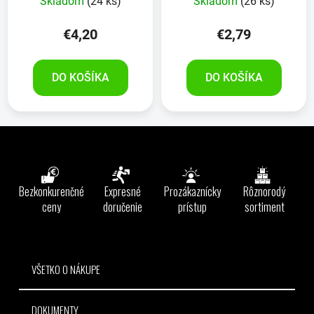
Skladom
(24 ks)
Skladom
(26 ks)
€4,20
€2,79
DO KOŠÍKA
DO KOŠÍKA
Z
á
p
ä
Bezkonkurenčné
Expresné
Prozákaznícky
Rôznorodý
t
ceny
doručenie
prístup
sortiment
i
e
VŠETKO O NÁKUPE
DOKUMENTY