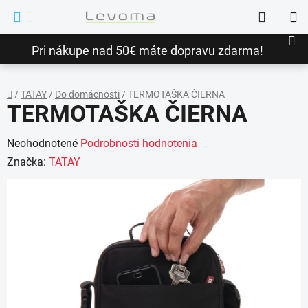
Prejsť
Hľadať
na
NÁ
obsah
Pri nákupe nad 50€ máte dopravu zdarma!
KO
/
TATAY
/
Do domácnosti
/
TERMOTAŠKA ČIERNA
TERMOTAŠKA ČIERNA
Domov
Priemerné
Neohodnotené
Podrobnosti hodnotenia
hodnotenie
Značka:
TATAY
produktu
je
0,0
z
5
hviezdičiek.