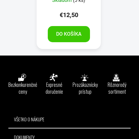
Skladom
(5 ks)
€12,50
DO KOŠÍKA
Z
á
p
ä
Bezkonkurenčné
Expresné
Prozákaznícky
Rôznorodý
t
ceny
doručenie
prístup
sortiment
i
e
VŠETKO O NÁKUPE
DOKUMENTY