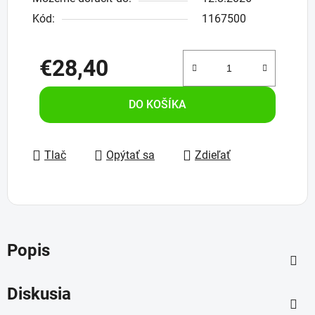
Kód:
1167500
€28,40
Jednotková cena:
DO KOŠÍKA
Tlač
Opýtať sa
Zdieľať
Popis
Diskusia