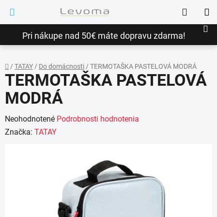
Prejsť
Hľadať
na
NÁ
obsah
Pri nákupe nad 50€ máte dopravu zdarma!
KO
/
TATAY
/
Do domácnosti
/
TERMOTAŠKA PASTELOVÁ MODRÁ
TERMOTAŠKA PASTELOVÁ
Domov
MODRÁ
Priemerné
Neohodnotené
Podrobnosti hodnotenia
hodnotenie
Značka:
TATAY
produktu
je
0,0
z
5
hviezdičiek.