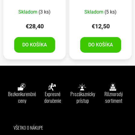
500 ml mäkká na dotyk
Skladom
(3 ks)
Skladom
(5 ks)
€28,40
€12,50
DO KOŠÍKA
DO KOŠÍKA
Z
á
p
ä
Bezkonkurenčné
Expresné
Prozákaznícky
Rôznorodý
t
ceny
doručenie
prístup
sortiment
i
e
VŠETKO O NÁKUPE