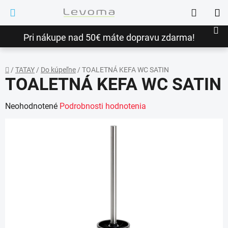
Prejsť
Hľadať
na
NÁ
obsah
Pri nákupe nad 50€ máte dopravu zdarma!
KO
/
TATAY
/
Do kúpeľne
/
TOALETNÁ KEFA WC SATIN
TOALETNÁ KEFA WC SATIN
Domov
Priemerné
Neohodnotené
Podrobnosti hodnotenia
hodnotenie
produktu
je
0,0
z
5
hviezdičiek.