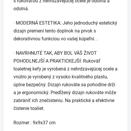
s rukoväťou z nehrdzavejúcej ocele je odolná a
odolná.
· MODERNÁ ESTETIKA: Jeho jednoduchý estetický
dizajn premení tento doplnok na prvok s
dekoratívnou funkciou vo vašej kúpeľni. .
· NAVRHNUTÉ TAK, ABY BOL VÁŠ ŽIVOT
POHODLNEJŠÍ A PRAKTICKEJŠÍ: Rukoväť
toaletnej kefy je vyrobená z nehrdzavejúcej ocele a
vnútro je vyrobený z vysoko kvalitného plastu,
úplne bezpečný. Dizajn rukoväte sa pohodlne drží
a je ergonomický. Predĺžený dizajn rukoväte môže
zabrániť ich znečisteniu. Na praktické a efektívne
čistenie toaliet.
Rozmer : 9x9x37 cm