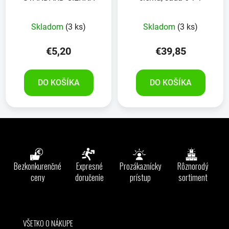
Skladom
(3 ks)
Skladom
(3 ks)
€5,20
€39,85
DO KOŠÍKA
DO KOŠÍKA
Z
á
p
ä
Bezkonkurenčné
Expresné
Prozákaznícky
Rôznorodý
t
ceny
doručenie
prístup
sortiment
i
e
VŠETKO O NÁKUPE