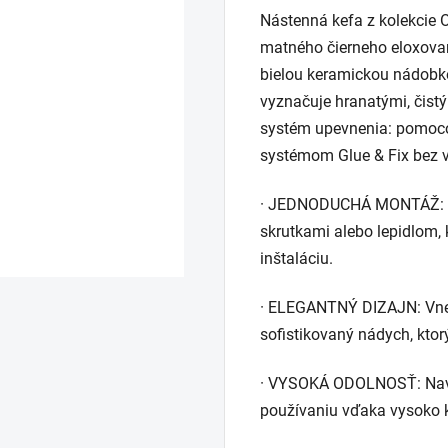
Nástenná kefa z kolekcie 
produktu
matného čierneho eloxovan
je
bielou keramickou nádobko
0,0
vyznačuje hranatými, čistý
z
systém upevnenia: pomocou
5
systémom Glue & Fix bez v
hviezdičiek.
· JEDNODUCHÁ MONTÁŽ: Sú
skrutkami alebo lepidlom,
inštaláciu.
· ELEGANTNÝ DIZAJN: Vnes
sofistikovaný nádych, kto
· VYSOKÁ ODOLNOSŤ: Navrh
používaniu vďaka vysoko kv