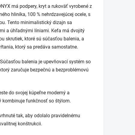
ONYX má podpery, kryt a rukoväť vyrobené z
ého hliníka, 100 % nehrdzavejúcej ocele, s
u. Tento minimalistický dizajn sa
mi a úhľadnými líniami. Kefa má dvojitý
 skrutiek, ktoré sú súčasťou balenia, a
ŕtania, ktorý sa predáva samostatne.
časťou balenia je upevňovací systém so
 ktorý zaručuje bezpečnú a bezproblémovú
te do svojej kúpeľne moderný a
rý kombinuje funkčnosť so štýlom.
nuté tak, aby odolalo pravidelnému
alitnej konštrukcii.