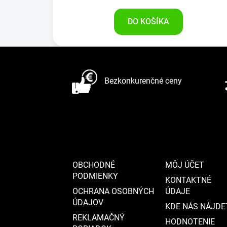
DO KOŠÍKA
Z
á
Bezkonkurenčné ceny
p
ä
t
i
e
OBCHODNÉ
MÔJ ÚČET
PODMIENKY
KONTAKTNÉ
OCHRANA OSOBNÝCH
ÚDAJE
ÚDAJOV
KDE NÁS NÁJDE
REKLAMAČNÝ
HODNOTENIE