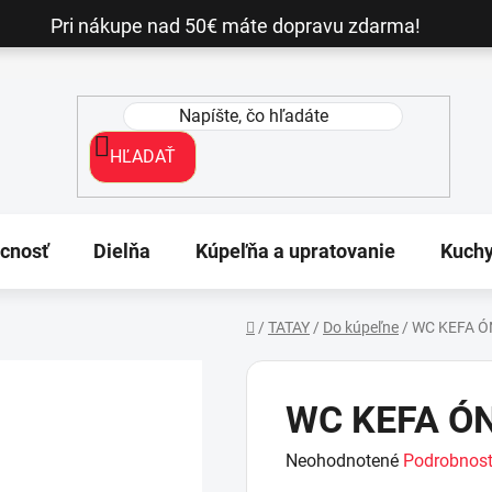
Pri nákupe nad 50€ máte dopravu zdarma!
HĽADAŤ
cnosť
Dielňa
Kúpeľňa a upratovanie
Kuch
/
TATAY
/
Do kúpeľne
/
WC KEFA Ó
Domov
WC KEFA Ó
Priemerné
Neohodnotené
Podrobnost
hodnotenie