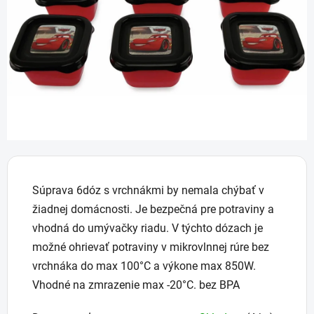
5
hviezdičiek.
Súprava 6dóz s vrchnákmi by nemala chýbať v
žiadnej domácnosti. Je bezpečná pre potraviny a
vhodná do umývačky riadu. V týchto dózach je
možné ohrievať potraviny v mikrovlnnej rúre bez
vrchnáka do max 100°C a výkone max 850W.
Vhodné na zmrazenie max -20°C. bez BPA