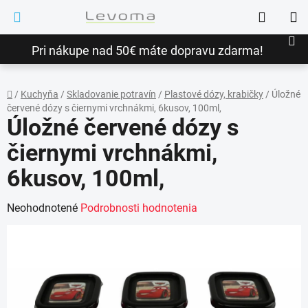
Prejsť
Hľadať
na
NÁ
obsah
Pri nákupe nad 50€ máte dopravu zdarma!
KO
/
Kuchyňa
/
Skladovanie potravín
/
Plastové dózy, krabičky
/
Úložné
červené dózy s čiernymi vrchnákmi, 6kusov, 100ml,
Domov
Úložné červené dózy s
čiernymi vrchnákmi,
6kusov, 100ml,
Priemerné
Neohodnotené
Podrobnosti hodnotenia
hodnotenie
produktu
je
0,0
z