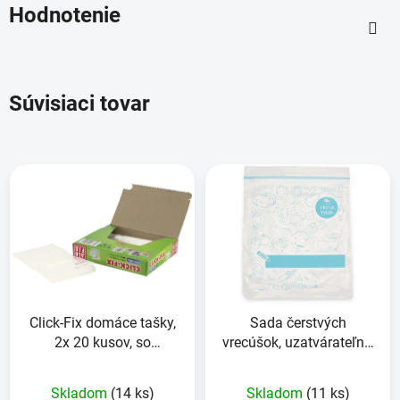
Hodnotenie
Súvisiaci tovar
Click-Fix domáce tašky,
Sada čerstvých
2x 20 kusov, so
vrecúšok, uzatvárateľné,
zapínaním na cvok
1 liter, 20 kusov
Skladom
(14 ks)
Skladom
(11 ks)