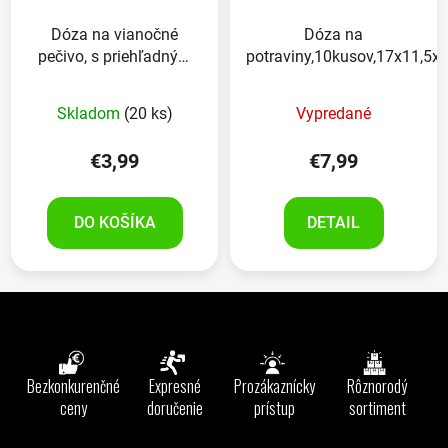
Dóza na vianočné
Dóza na
pečivo, s priehľadným
potraviny,10kusov,17x11,5x
vrchnákom, 17x17 cm
Skladom
(20 ks)
Vypredané
€3,99
€7,99
DO KOŠÍKA
DETAIL
Z
á
p
ä
Bezkonkurenčné
Expresné
Prozákaznícky
Rôznorodý
t
ceny
doručenie
prístup
sortiment
i