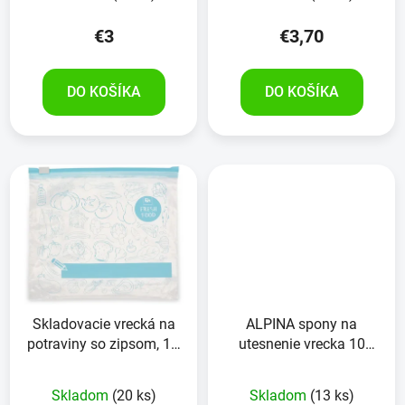
€3
€3,70
DO KOŠÍKA
DO KOŠÍKA
Skladovacie vrecká na
ALPINA spony na
potraviny so zipsom, 1 l,
utesnenie vrecka 10
balenie po 15 ks
kusov, červená
Skladom
(20 ks)
Skladom
(13 ks)