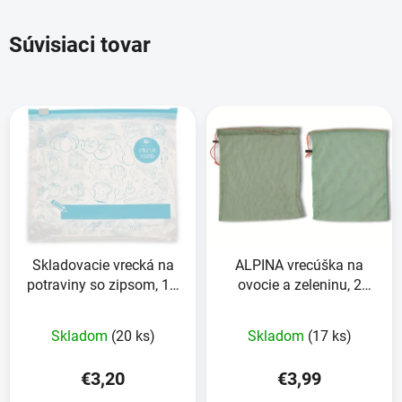
Súvisiaci tovar
Skladovacie vrecká na
ALPINA vrecúška na
potraviny so zipsom, 1 l,
ovocie a zeleninu, 2
balenie po 15 ks
kusy, 32x26 cm
Skladom
(20 ks)
Skladom
(17 ks)
€3,20
€3,99