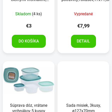
6kusov, 100ml,
Skladom
(4 ks)
Vypredané
€3
€7,99
DO KOŠÍKA
DETAIL
Súprava dóz, vrátane
Sada misiek, 3kusy,
vrchnákov 5 kusov
ø127x70mm