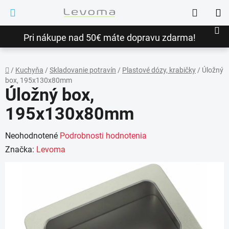
Prejsť
Hľadať
na
NÁ
obsah
Pri nákupe nad 50€ máte dopravu zdarma!
KO
/
Kuchyňa
/
Skladovanie potravín
/
Plastové dózy, krabičky
/
Úložný
box, 195x130x80mm
Domov
Úložný box,
195x130x80mm
Priemerné
Neohodnotené
Podrobnosti hodnotenia
hodnotenie
Značka:
Levoma
produktu
je
0,0
z
5