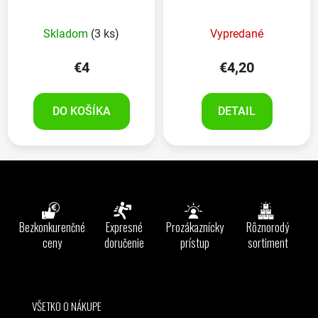
Skladom
(3 ks)
Vypredané
€4
€4,20
DO KOŠÍKA
DETAIL
Z
á
p
ä
Bezkonkurenčné
Expresné
Prozákaznícky
Rôznorodý
t
ceny
doručenie
prístup
sortiment
i
e
VŠETKO O NÁKUPE