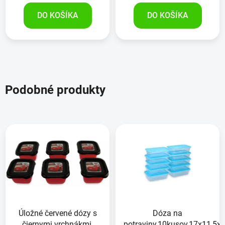
DO KOŠÍKA
DO KOŠÍKA
Podobné produkty
Úložné červené dózy s
Dóza na
čiernymi vrchnákmi,
potraviny,10kusov,17x11,5x