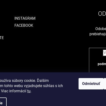
INSTAGRAM
FACEBOOK
Odober
prebieha
TE
podm
oužíva súbory cookie. Ďalším
Odmietnuť
m tohto webu vyjadrujete súhlas s ich
 Viac informácií
tu
.
ie