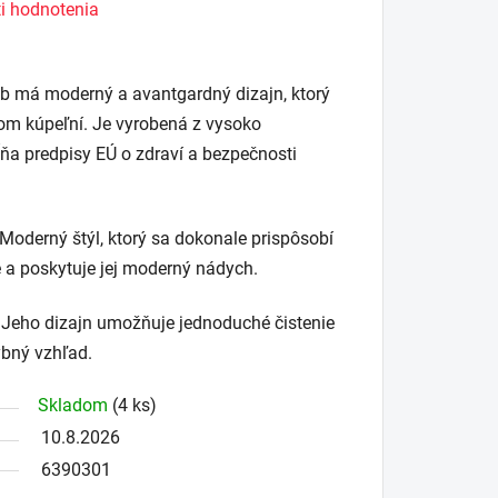
i hodnotenia
b má moderný a avantgardný dizajn, ktorý
om kúpeľní. Je vyrobená z vysoko
pĺňa predpisy EÚ o zdraví a bezpečnosti
derný štýl, ktorý sa dokonale prispôsobí
a poskytuje jej moderný nádych.
eho dizajn umožňuje jednoduché čistenie
ybný vzhľad.
Skladom
(4 ks)
10.8.2026
6390301