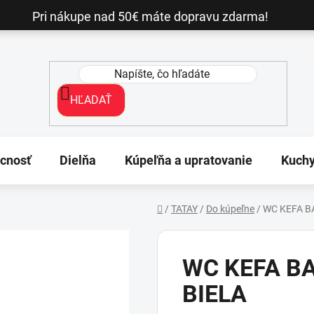
Pri nákupe nad 50€ máte dopravu zdarma!
HĽADAŤ
cnosť
Dielňa
Kúpeľňa a upratovanie
Kuch
/
TATAY
/
Do kúpeľne
/
WC KEFA B
Domov
WC KEFA B
BIELA