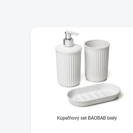
Kúpeľňový set BAOBAB biely