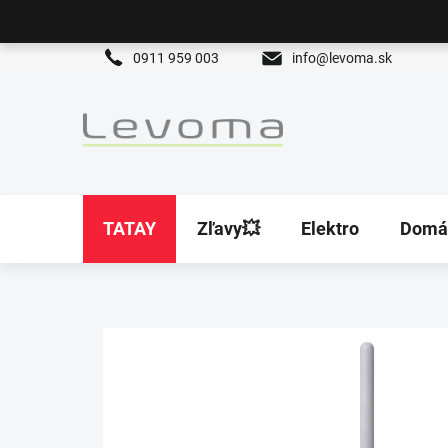
Prejsť
na
obsah
0911 959 003
info@levoma.sk
TATAY
Zľavy💥
Elektro
Domá