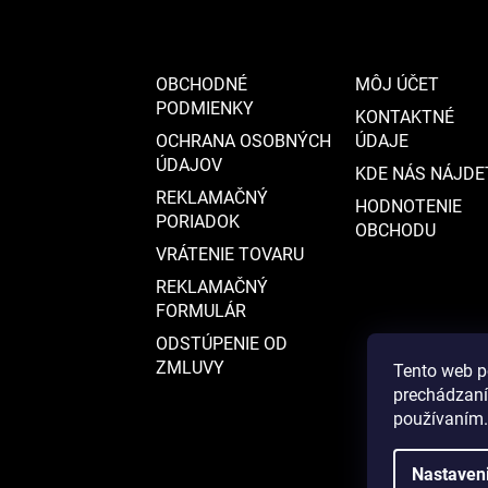
i
e
OBCHODNÉ
MÔJ ÚČET
PODMIENKY
KONTAKTNÉ
OCHRANA OSOBNÝCH
ÚDAJE
ÚDAJOV
KDE NÁS NÁJDE
REKLAMAČNÝ
HODNOTENIE
PORIADOK
OBCHODU
VRÁTENIE TOVARU
REKLAMAČNÝ
FORMULÁR
ODSTÚPENIE OD
ZMLUVY
Tento web p
prechádzaní
používaním.
Nastaven