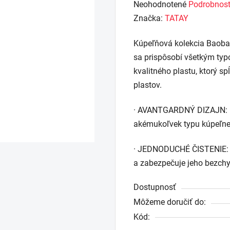
Priemerné
Neohodnotené
Podrobnost
hodnotenie
Značka:
TATAY
produktu
Kúpeľňová kolekcia Baoba
je
sa prispôsobí všetkým typ
0,0
kvalitného plastu, ktorý s
z
plastov.
5
hviezdičiek.
· AVANTGARDNÝ DIZAJN: Mo
akémukoľvek typu kúpeľne 
· JEDNODUCHÉ ČISTENIE: J
a zabezpečuje jeho bezch
Dostupnosť
Môžeme doručiť do:
Kód: