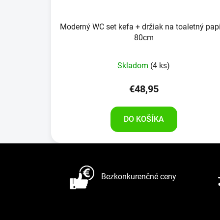
Moderný WC set kefa + držiak na toaletný pap
80cm
Skladom
(4 ks)
€48,95
DO KOŠÍKA
Z
á
Bezkonkurenčné ceny
p
ä
t