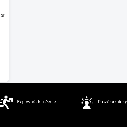
ier
Expresné doručenie
Prozákaznický 