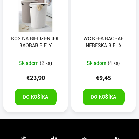
KÔŠ NA BIELIZEŇ 40L
WC KEFA BAOBAB
BAOBAB BIELY
NEBESKÁ BIELA
Skladom
(2 ks)
Skladom
(4 ks)
€23,90
€9,45
DO KOŠÍKA
DO KOŠÍKA
Z
á
p