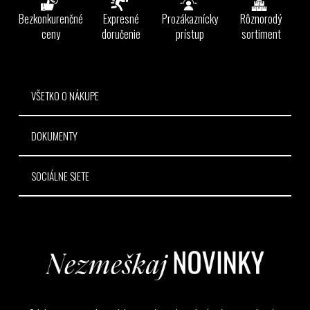
ä
Bezkonkurenčné
Expresné
Prozákaznícky
Rôznorodý
t
ceny
doručenie
prístup
sortiment
i
e
VŠETKO O NÁKUPE
DOKUMENTY
SOCIÁLNE SIETE