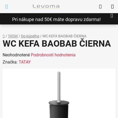
Prejsť
Hľadať
na
NÁ
obsah
Pri nákupe nad 50€ máte dopravu zdarma!
KO
/
TATAY
/
Do kúpeľne
/
WC KEFA BAOBAB ČIERNA
WC KEFA BAOBAB ČIERNA
Domov
Priemerné
Neohodnotené
Podrobnosti hodnotenia
hodnotenie
Značka:
TATAY
produktu
je
0,0
z
5
hviezdičiek.