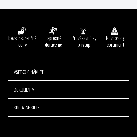
v
l
Z
á
á
d
p
a
ä
Bezkonkurenčné
Expresné
Prozákaznícky
Rôznorodý
c
t
ceny
doručenie
prístup
sortiment
i
e
i
p
e
r
v
VŠETKO O NÁKUPE
k
y
DOKUMENTY
v
ý
p
SOCIÁLNE SIETE
i
s
u