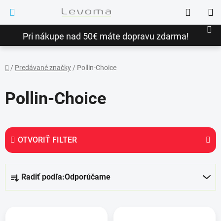
Prejsť
Hľadať
na
NÁ
obsah
Pri nákupe nad 50€ máte dopravu zdarma!
KO
/
Predávané značky
/
Pollin-Choice
Domov
Pollin-Choice
OTVORIŤ FILTER
R
Radiť podľa:
Odporúčame
a
d
V
e
ý