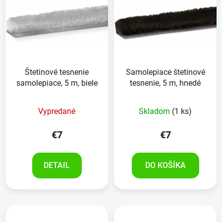
Štetinové tesnenie
Samolepiace štetinové
samolepiace, 5 m, biele
tesnenie, 5 m, hnedé
Priemerné
Vypredané
Skladom
(1 ks)
hodnotenie
produktu
€7
€7
je
5,0
DETAIL
DO KOŠÍKA
z
5
hviezdičiek.