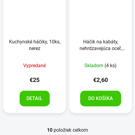
Kuchynské háčiky, 10ks,
Háčik na kabáty,
nerez
nehrdzavejúca oceľ,
72mm
Vypredané
Skladom
(4 ks)
€25
€2,60
DETAIL
DO KOŠÍKA
10
položiek celkom
O