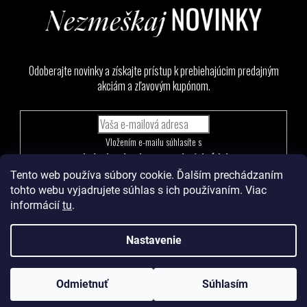
Odoberajte novinky a získajte prístup k prebiehajúcim predajným
akciám a zľavovým kupónom.
Vložením e-mailu súhlasíte s
podmienkami ochrany osobných údajov
Tento web používa súbory cookie. Ďalším prechádzaním
PRIHLÁSIŤ
tohto webu vyjadrujete súhlas s ich používaním. Viac
SA
informácií
tu
.
Nastavenie
Vytvoril Shoptet
a
Adatelier
Odmietnuť
Súhlasím
Copyright 2026
Levoma
. Všetky práva vyhradené.