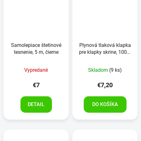
Samolepiace štetinové
Plynová tlaková klapka
tesnenie, 5 m, čierne
pre klapky skrine, 100N,
s guľovou hlavou
Vypredané
Skladom
(9 ks)
€7
€7,20
DETAIL
DO KOŠÍKA