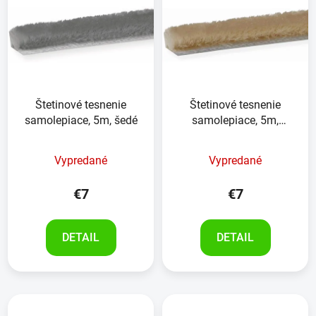
n
p
i
i
e
s
p
p
r
r
o
Štetinové tesnenie
Štetinové tesnenie
o
d
samolepiace, 5m, šedé
samolepiace, 5m,
d
u
béžové
u
k
Vypredané
Vypredané
k
t
t
o
€7
€7
o
v
v
DETAIL
DETAIL