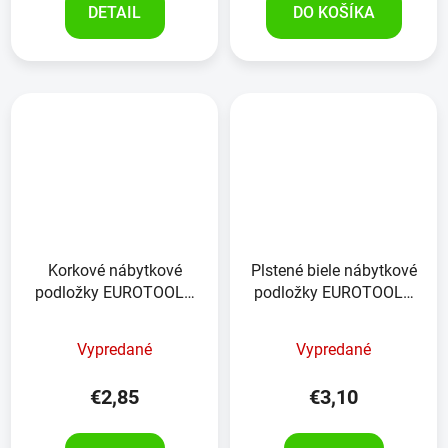
DETAIL
DO KOŠÍKA
Korkové nábytkové
Plstené biele nábytkové
podložky EUROTOOLS
podložky EUROTOOLS
344-NBFR korok 24
346-NBFR 32 kusov
kusov
Vypredané
Vypredané
€2,85
€3,10