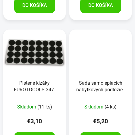
DO KOŠÍKA
DO KOŠÍKA
Plstené klzáky
Sada samolepiacich
EUROTOOOLS 347-
nábytkových podložiek
NBFR, Ø 20 mm, 32
so špeciálnou
kusov
povrchovou úpravou 25
Skladom
(11 ks)
Skladom
(4 ks)
kusov
€3,10
€5,20