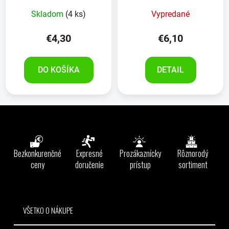
Skladom
(4 ks)
Vypredané
€4,30
€6,10
DO KOŠÍKA
DETAIL
Z
á
p
ä
Bezkonkurenčné
Expresné
Prozákaznícky
Rôznorodý
t
ceny
doručenie
prístup
sortiment
i
e
VŠETKO O NÁKUPE