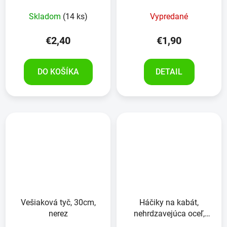
Skladom
(14 ks)
Vypredané
€2,40
€1,90
DO KOŠÍKA
DETAIL
Vešiaková tyč, 30cm,
Háčiky na kabát,
nerez
nehrdzavejúca oceľ,
9kusov