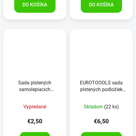
DO KOŠÍKA
DO KOŠÍKA
Sada plstených
EUROTOOOLS sada
samolepiacich
plstených podložiek
nábytkových podložiek
kombinovaná 336-NBFR,
KINZO 28 kusov
131 kusov
Vypredané
Skladom
(22 ks)
€2,50
€6,50