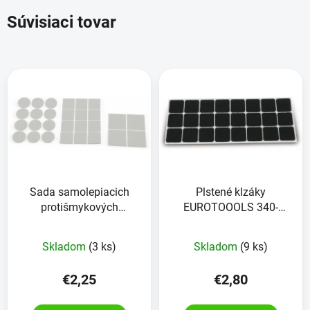
Súvisiaci tovar
Sada samolepiacich
Plstené klzáky
protišmykových
EUROTOOOLS 340-
plstených nábytkových
NBFR, 28x28 mm, čierne,
podložiek 28 kusov
24 kusov
Skladom
(3 ks)
Skladom
(9 ks)
€2,25
€2,80