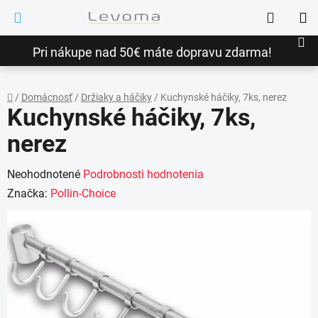
Prejsť
Hľadať
na
NÁ
obsah
Pri nákupe nad 50€ máte dopravu zdarma!
KO
/
Domácnosť
/
Držiaky a háčiky
/
Kuchynské háčiky, 7ks, nerez
Kuchynské háčiky, 7ks,
Domov
nerez
Priemerné
Neohodnotené
Podrobnosti hodnotenia
hodnotenie
Značka:
Pollin-Choice
produktu
je
0,0
z
5
hviezdičiek.