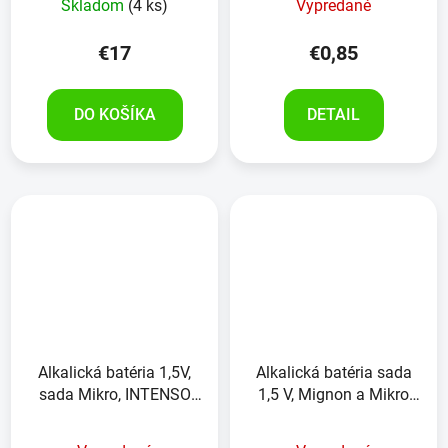
Skladom
(4 ks)
Vypredané
€17
€0,85
DO KOŠÍKA
DETAIL
Alkalická batéria 1,5V,
Alkalická batéria sada
sada Mikro, INTENSO
1,5 V, Mignon a Mikro
Energy Ultra , 24kusov
Grundigr,36ks