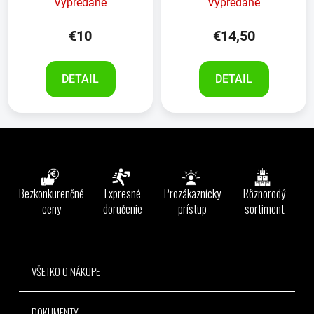
Vypredané
Vypredané
€10
€14,50
DETAIL
DETAIL
Z
á
p
ä
Bezkonkurenčné
Expresné
Prozákaznícky
Rôznorodý
t
ceny
doručenie
prístup
sortiment
i
e
VŠETKO O NÁKUPE
DOKUMENTY