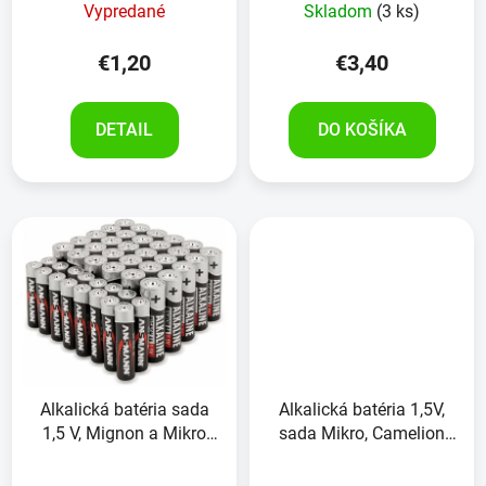
Vypredané
Skladom
(3 ks)
€1,20
€3,40
DETAIL
DO KOŠÍKA
Alkalická batéria sada
Alkalická batéria 1,5V,
1,5 V, Mignon a Mikro
sada Mikro, Camelion
ANSMANNr,46ks
Plus, 10kusov