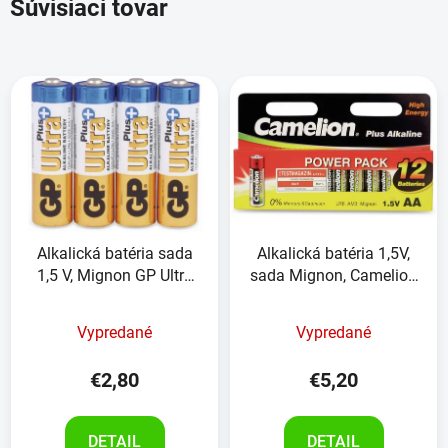
Súvisiaci tovar
Alkalická batéria sada
Alkalická batéria 1,5V,
1,5 V, Mignon GP Ultra
sada Mignon, Camelion
Plus,4kusy
plus, 12kusov
Vypredané
Vypredané
€2,80
€5,20
DETAIL
DETAIL