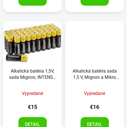
Alkalická batéria 1,5V,
Alkalická batéria sada
sada Mignon, INTENSO
1,5 V, Mignon a Mikro
Energy Ultra , 40kusov
PHILIPS Powerlife,40ks
Vypredané
Vypredané
€15
€16
DETAIL
DETAIL