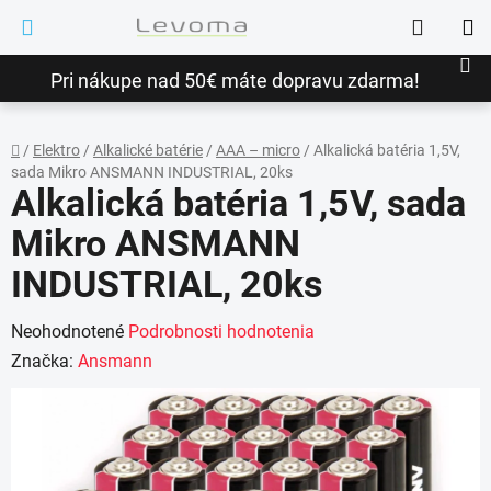
Prejsť
Hľadať
na
NÁ
obsah
Pri nákupe nad 50€ máte dopravu zdarma!
KO
/
Elektro
/
Alkalické batérie
/
AAA – micro
/
Alkalická batéria 1,5V,
sada Mikro ANSMANN INDUSTRIAL, 20ks
Domov
Alkalická batéria 1,5V, sada
Mikro ANSMANN
INDUSTRIAL, 20ks
Priemerné
Neohodnotené
Podrobnosti hodnotenia
hodnotenie
Značka:
Ansmann
produktu
je
0,0
z