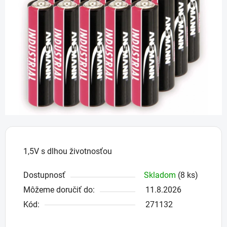
5
hviezdičiek.
1,5V s dlhou životnosťou
Dostupnosť
Skladom
(8 ks)
Môžeme doručiť do:
11.8.2026
Kód:
271132