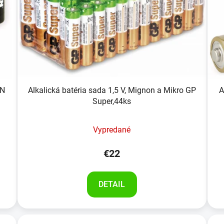
NN
Alkalická batéria sada 1,5 V, Mignon a Mikro GP
A
Super,44ks
Vypredané
€22
DETAIL