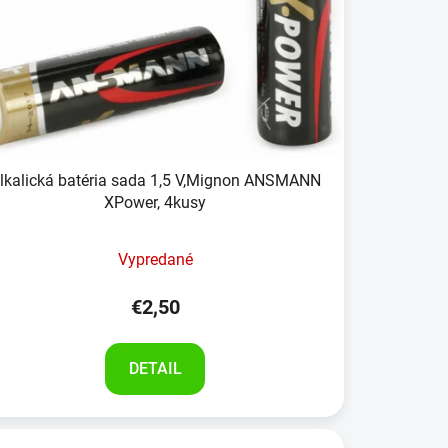
lkalická batéria sada 1,5 V,Mignon ANSMANN
XPower, 4kusy
Vypredané
€2,50
DETAIL