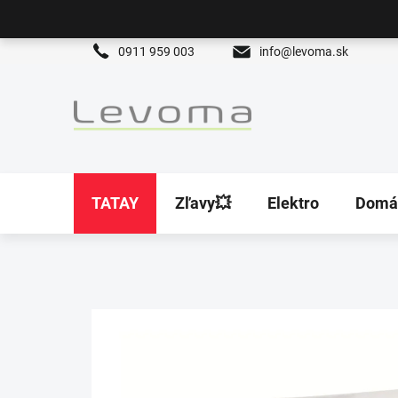
Prejsť
na
obsah
0911 959 003
info@levoma.sk
TATAY
Zľavy💥
Elektro
Domá