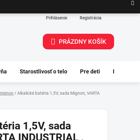
Prihlásenie
Registrácia
PRÁZDNY KOŠÍK
NÁKUPNÝ
KOŠÍK
yňa
Starostlivosť o telo
Pre deti
Dekorácie
mignon
/
Alkalické batéria 1,5V, sada Mignon, VARTA
téria 1,5V, sada
RTA INDUSTRIAL ,