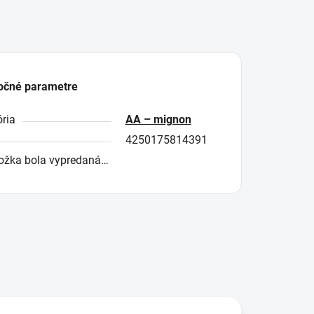
očné parametre
ria
AA – mignon
4250175814391
ožka bola vypredaná…