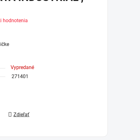
i hodnotenia
bičke
Vypredané
271401
Zdieľať