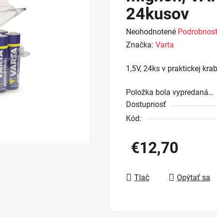
24kusov
Priemerné
Neohodnotené
Podrobnost
hodnotenie
Značka:
Varta
produktu
1,5V, 24ks v praktickej kra
je
0,0
Položka bola vypredaná…
z
Dostupnosť
5
Kód:
hviezdičiek.
€12,70
Jednotková cena:
Tlač
Opýtať sa