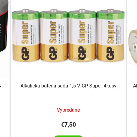
N,
Alkalická batéria sada 1,5 V, GP Super, 4kusy
A
Vypredané
€7,50