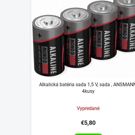
Alkalická batéria sada 1,5 V, sada , ANSMAN
4kusy
Vypredané
€5,80