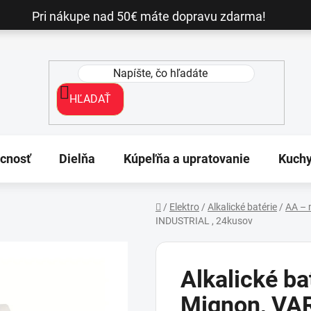
Pri nákupe nad 50€ máte dopravu zdarma!
HĽADAŤ
cnosť
Dielňa
Kúpeľňa a upratovanie
Kuch
/
Elektro
/
Alkalické batérie
/
AA – 
INDUSTRIAL , 24kusov
Domov
Alkalické ba
Mignon, VA