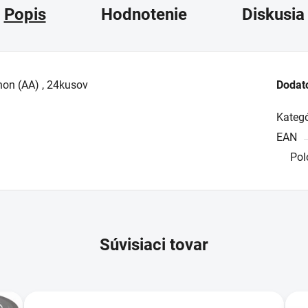
Popis
Hodnotenie
Diskusia
gnon (AA) , 24kusov
Dodat
Kategó
EAN
Pol
Súvisiaci tovar