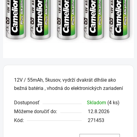
hviezdičiek.
12V / 55mAh, 5kusov, vydrží dvakrát dlhšie ako
bežná batéria , vhodná do elektronických zariadení
Dostupnosť
Skladom
(4 ks)
Môžeme doručiť do:
12.8.2026
Kód:
271453