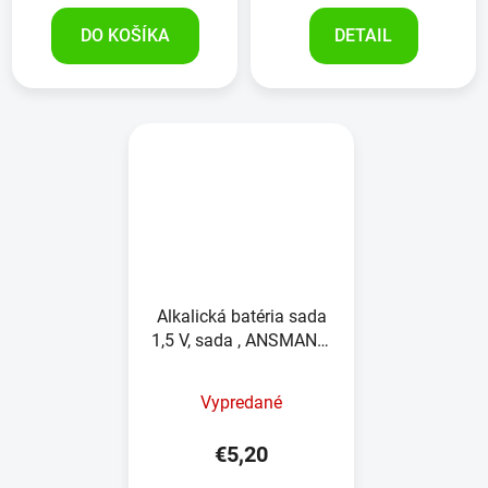
DO KOŠÍKA
DETAIL
Alkalická batéria sada
1,5 V, sada , ANSMANN,
4kusy
Vypredané
€5,20