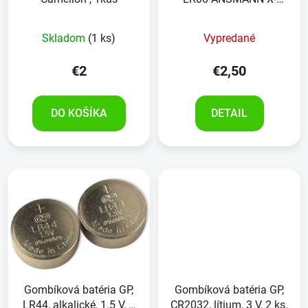
POWER, 2kusy
Skladom
(1 ks)
Vypredané
€2
€2,50
DO KOŠÍKA
DETAIL
Gombíková batéria GP,
Gombíková batéria GP,
LR44, alkalické, 1.5 V, 2
CR2032, lítium, 3 V, 2 ks.