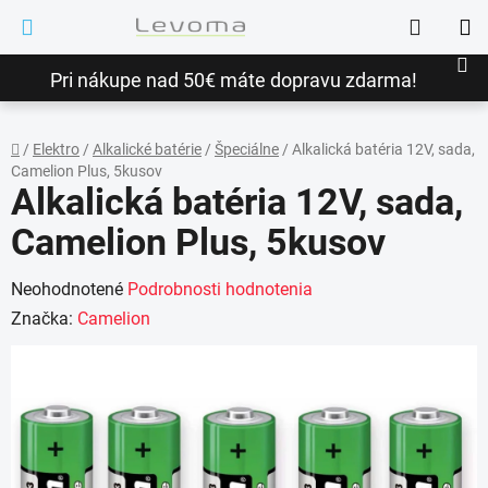
Prejsť
Hľadať
na
NÁ
obsah
Pri nákupe nad 50€ máte dopravu zdarma!
KO
/
Elektro
/
Alkalické batérie
/
Špeciálne
/
Alkalická batéria 12V, sada,
Camelion Plus, 5kusov
Domov
Alkalická batéria 12V, sada,
Camelion Plus, 5kusov
Priemerné
Neohodnotené
Podrobnosti hodnotenia
hodnotenie
Značka:
Camelion
produktu
je
0,0
z
5