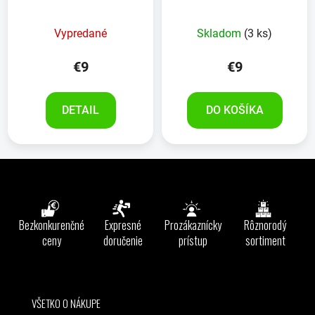
POWER ++, 5ks
Vypredané
Skladom
(3 ks)
€9
€9
DETAIL
DO KOŠÍKA
Z
á
p
ä
Bezkonkurenčné
Expresné
Prozákaznícky
Rôznorodý
t
ceny
doručenie
prístup
sortiment
i
e
VŠETKO O NÁKUPE