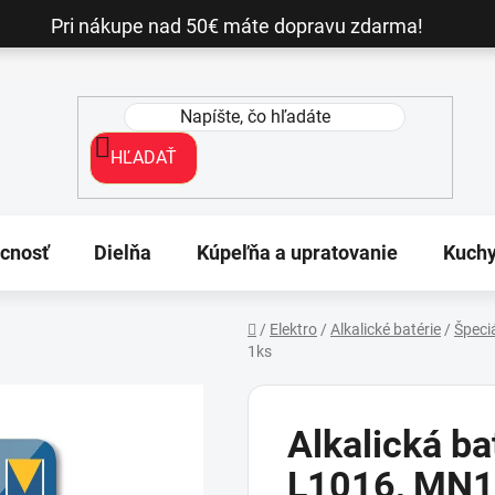
Pri nákupe nad 50€ máte dopravu zdarma!
HĽADAŤ
cnosť
Dielňa
Kúpeľňa a upratovanie
Kuch
/
Elektro
/
Alkalické batérie
/
Špeci
1ks
Domov
Alkalická bat
L1016, MN1