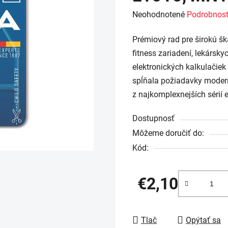
Priemerné
Neohodnotené
Podrobnost
hodnotenie
Prémiový rad pre širokú šk
produktu
fitness zariadení, lekárskyc
je
elektronických kalkulačiek
0,0
spĺňala požiadavky modern
z
z najkomplexnejších sérií e
5
hviezdičiek.
Dostupnosť
Môžeme doručiť do:
Kód:
€2,10
Jednotková cena:
Tlač
Opýtať sa