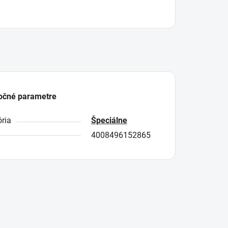
očné parametre
ria
Špeciálne
4008496152865