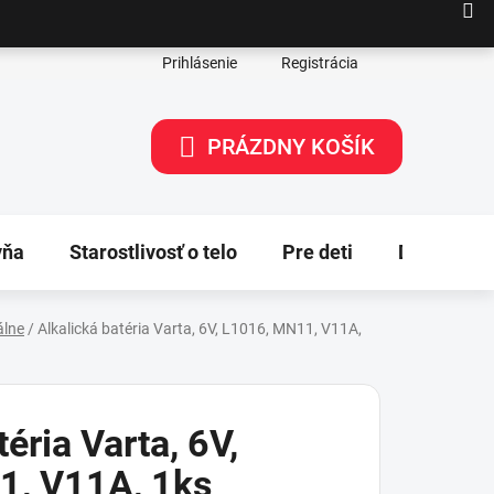
Prihlásenie
Registrácia
PRÁZDNY KOŠÍK
NÁKUPNÝ
KOŠÍK
yňa
Starostlivosť o telo
Pre deti
Dekorácie
álne
/
Alkalická batéria Varta, 6V, L1016, MN11, V11A,
éria Varta, 6V,
1, V11A, 1ks