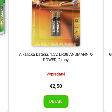
Alkalická batéria, 1,5V, LR08 ANSMANN X-
G
POWER, 2kusy
Vypredané
€2,50
DETAIL