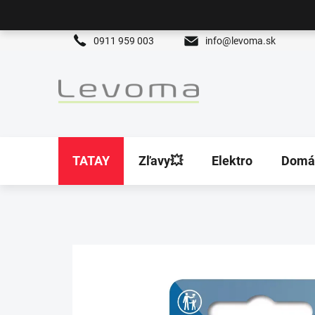
Prejsť
na
obsah
0911 959 003
info@levoma.sk
TATAY
Zľavy💥
Elektro
Domá