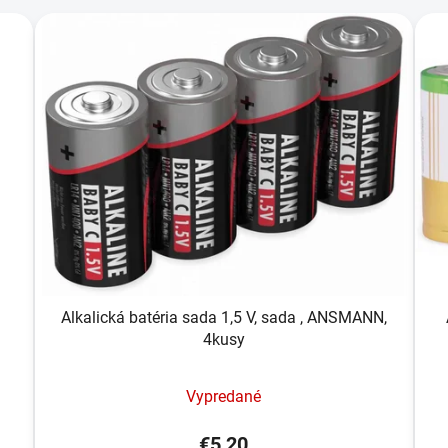
Alkalická batéria sada 1,5 V, sada , ANSMANN,
4kusy
Vypredané
€5,20