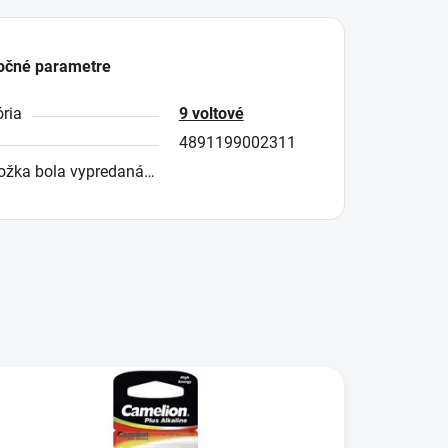
očné parametre
ria
9 voltové
4891199002311
ožka bola vypredaná…