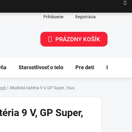
Prihlásenie
Registrácia
PRÁZDNY KOŠÍK
NÁKUPNÝ
KOŠÍK
yňa
Starostlivosť o telo
Pre deti
Dekorácie
tové
/
Alkalická batéria 9 V, GP Super, 1kus
téria 9 V, GP Super,