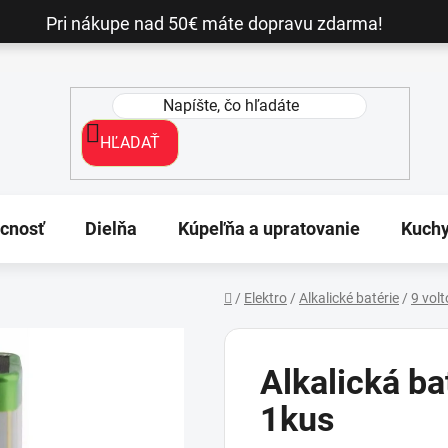
Pri nákupe nad 50€ máte dopravu zdarma!
HĽADAŤ
cnosť
Dielňa
Kúpeľňa a upratovanie
Kuch
/
Elektro
/
Alkalické batérie
/
9 vol
Domov
Alkalická ba
1kus