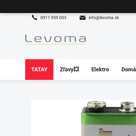
Prejsť
na
obsah
0911 959 003
info@levoma.sk
TATAY
Zľavy💥
Elektro
Domá