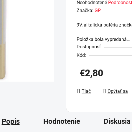
Priemerné
Neohodnotené
Podrobnost
hodnotenie
Značka:
GP
produktu
9V, alkalická batéria zna
je
0,0
Položka bola vypredaná…
z
Dostupnosť
5
Kód:
hviezdičiek.
€2,80
Jednotková cena:
Tlač
Opýtať sa
Popis
Hodnotenie
Diskusia