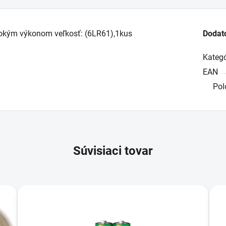
vysokým výkonom veľkosť: (6LR61),1kus
Dodat
Kategó
EAN
Pol
Súvisiaci tovar