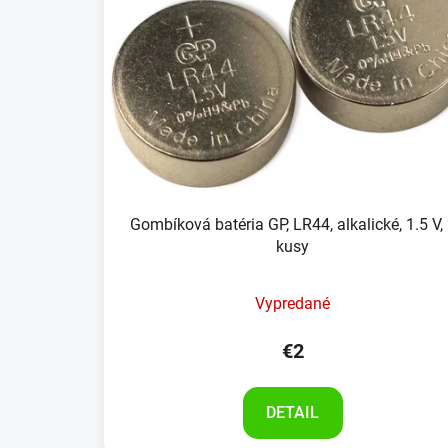
Gombíková batéria GP, LR44, alkalické, 1.5 V,
kusy
Vypredané
€2
DETAIL