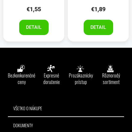
€1,55
€1,89
DETAIL
DETAIL
Z
á
p
ä
Bezkonkurenčné
Expresné
Prozákaznícky
Rôznorodý
t
ceny
doručenie
prístup
sortiment
i
e
VŠETKO O NÁKUPE
DOKUMENTY