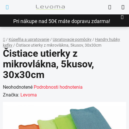
Prejsť
Hľadať
na
NÁ
obsah
Pri nákupe nad 50€ máte dopravu zdarma!
KO
/
Kúpeľňa a upratovanie
/
Upratovacie pomôcky
/
Handry hubky
kefky
/
Čistiace utierky z mikrovlákna, 5kusov, 30x30cm
Domov
Čistiace utierky z
mikrovlákna, 5kusov,
30x30cm
Priemerné
Neohodnotené
Podrobnosti hodnotenia
hodnotenie
Značka:
Levoma
produktu
je
0,0
z