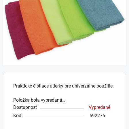
5
hviezdičiek.
Praktické čistiace utierky pre univerzálne použitie.
Položka bola vypredaná…
Dostupnosť
Vypredané
Kód:
692276