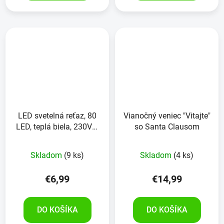
LED svetelná reťaz, 80
Vianočný veniec "Vitajte"
LED, teplá biela, 230V~,
so Santa Clausom
IP44,
vnútorné/vonkajšie,
Skladom
(9 ks)
Skladom
(4 ks)
farba kábla zelená
€6,99
€14,99
DO KOŠÍKA
DO KOŠÍKA