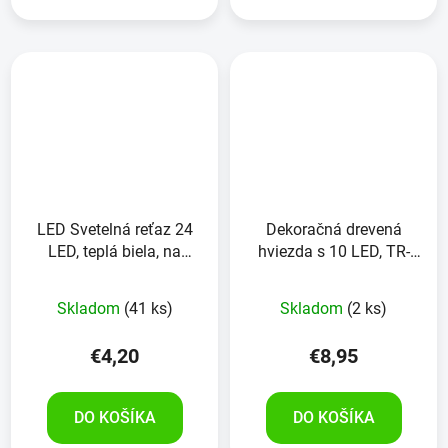
LED Svetelná reťaz 24
Dekoračná drevená
LED, teplá biela, na
hviezda s 10 LED, TR-
batérie, IP44, časovač,
SS-01, tmavo hnedá
priehľadné.
Skladom
(41 ks)
Skladom
(2 ks)
€4,20
€8,95
DO KOŠÍKA
DO KOŠÍKA