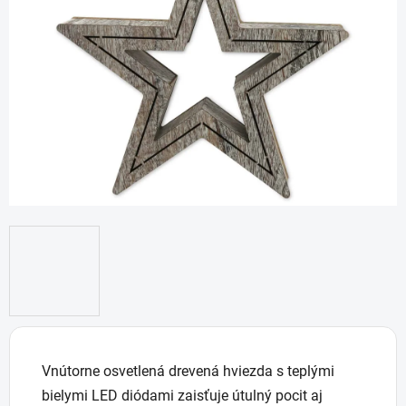
5
hviezdičiek.
Vnútorne osvetlená drevená hviezda s teplými
bielymi LED diódami zaisťuje útulný pocit aj