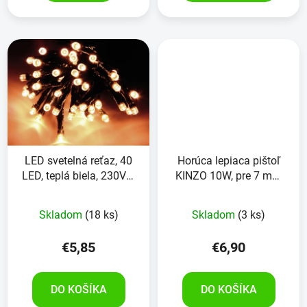
LED svetelná reťaz, 40
Horúca lepiaca pištoľ
LED, teplá biela, 230V~,
KINZO 10W, pre 7 mm
IP44,
horúce lepiace tyčinky
vnútorné/vonkajšie,
Skladom
(18 ks)
Skladom
(3 ks)
farba kábla zelená
€5,85
€6,90
DO KOŠÍKA
DO KOŠÍKA