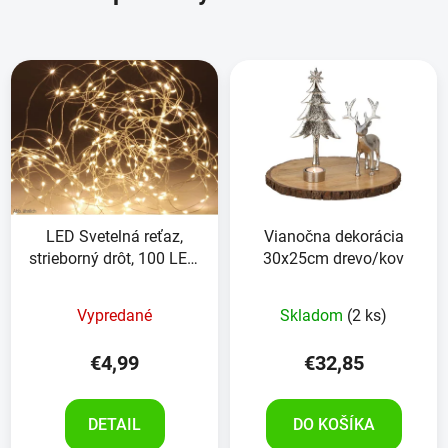
LED Svetelná reťaz,
Vianočna dekorácia
strieborný drôt, 100 LED,
30x25cm drevo/kov
teplá biela, na batérie,
časovač
Vypredané
Skladom
(2 ks)
€4,99
€32,85
DETAIL
DO KOŠÍKA