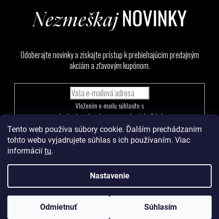
Odoberajte novinky a získajte prístup k prebiehajúcim predajným
akciám a zľavovým kupónom.
Vložením e-mailu súhlasíte s
podmienkami ochrany osobných údajov
Tento web používa súbory cookie. Ďalším prechádzaním
PRIHLÁSIŤ
tohto webu vyjadrujete súhlas s ich používaním. Viac
SA
informácií
tu
.
Nastavenie
Vytvoril Shoptet
a
Adatelier
Odmietnuť
Súhlasím