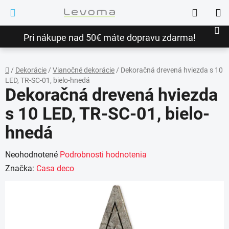
Prejsť
Hľadať
na
NÁ
obsah
Pri nákupe nad 50€ máte dopravu zdarma!
KO
/
Dekorácie
/
Vianočné dekorácie
/
Dekoračná drevená hviezda s 10
LED, TR-SC-01, bielo-hnedá
Domov
Dekoračná drevená hviezda
s 10 LED, TR-SC-01, bielo-
hnedá
Priemerné
Neohodnotené
Podrobnosti hodnotenia
hodnotenie
Značka:
Casa deco
produktu
je
0,0
z