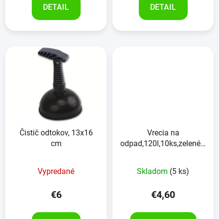
DETAIL
DETAIL
Čistič odtokov, 13x16
Vrecia na
cm
odpad,120l,10ks,zelené,so
sťahovacou šnúrkou
Vypredané
Skladom
(5 ks)
€6
€4,60