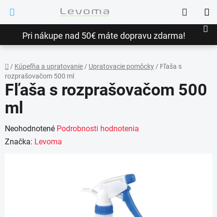
Prejsť
Hľadať
na
NÁ
obsah
Pri nákupe nad 50€ máte dopravu zdarma!
KO
/
Kúpeľňa a upratovanie
/
Upratovacie pomôcky
/
Fľaša s
rozprašovačom 500 ml
Domov
Fľaša s rozprašovačom 500
ml
Priemerné
Neohodnotené
Podrobnosti hodnotenia
hodnotenie
Značka:
Levoma
produktu
je
0,0
z
5