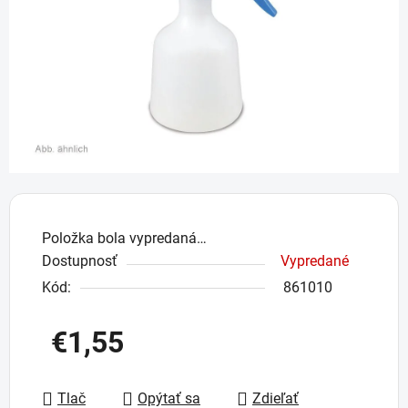
hviezdičiek.
Položka bola vypredaná…
Dostupnosť
Vypredané
Kód:
861010
€1,55
Jednotková cena:
Tlač
Opýtať sa
Zdieľať