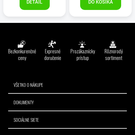
DETAIL
DO KOŠÍKA
Z
á
p
ä
Bezkonkurenčné
Expresné
Prozákaznícky
Rôznorodý
t
ceny
doručenie
prístup
sortiment
i
e
VŠETKO O NÁKUPE
DOKUMENTY
SOCIÁLNE SIETE