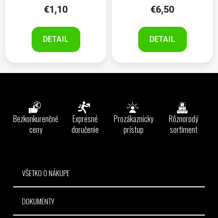
€1,10
€6,50
DETAIL
DETAIL
Z
á
p
ä
Bezkonkurenčné
Expresné
Prozákaznícky
Rôznorodý
t
ceny
doručenie
prístup
sortiment
i
e
VŠETKO O NÁKUPE
DOKUMENTY