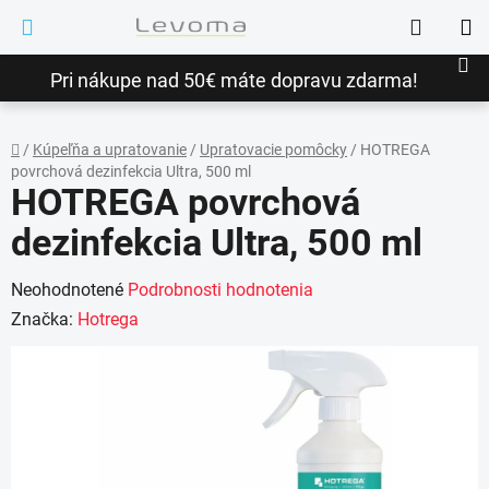
Prejsť
Hľadať
na
NÁ
obsah
Pri nákupe nad 50€ máte dopravu zdarma!
KO
/
Kúpeľňa a upratovanie
/
Upratovacie pomôcky
/
HOTREGA
povrchová dezinfekcia Ultra, 500 ml
Domov
HOTREGA povrchová
dezinfekcia Ultra, 500 ml
Priemerné
Neohodnotené
Podrobnosti hodnotenia
hodnotenie
Značka:
Hotrega
produktu
je
0,0
z
5