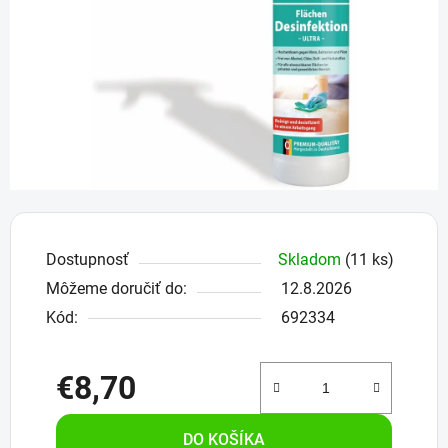
hviezdičiek.
Dostupnosť
Skladom
(11 ks)
Môžeme doručiť do:
12.8.2026
Kód:
692334
€8,70
Jednotková cena:
DO KOŠÍKA