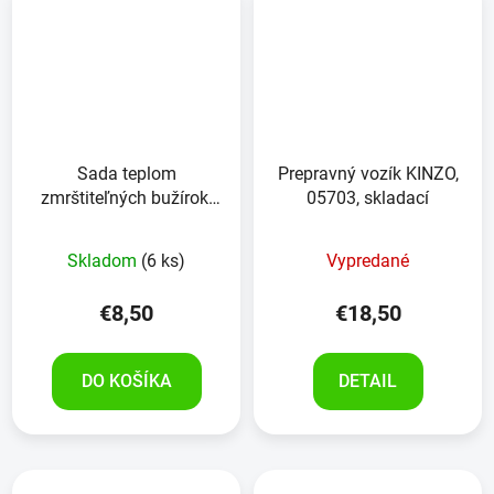
Sada teplom
Prepravný vozík KINZO,
zmrštiteľných bužírok,
05703, skladací
300-dielna plastová
krabica, lepidlo, pomer
Skladom
(6 ks)
Vypredané
zmrštenia 3:1,
čierna+biela
€8,50
€18,50
DO KOŠÍKA
DETAIL