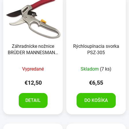
Záhradnícke nožnice
Rýchloupínacia svorka
BRÜDER MANNESMANN
PSZ-305
hliníkové, s račňou
Vypredané
Skladom
(7 ks)
€12,50
€6,55
DETAIL
DO KOŠÍKA