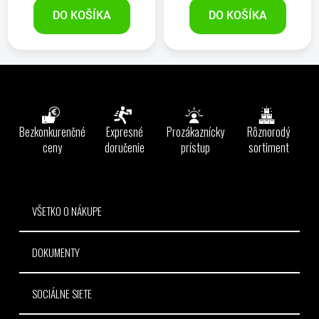
DO KOŠÍKA
DO KOŠÍKA
Z
á
p
ä
Bezkonkurenčné
Expresné
Prozákaznícky
Rôznorodý
t
ceny
doručenie
prístup
sortiment
i
e
VŠETKO O NÁKUPE
DOKUMENTY
SOCIÁLNE SIETE