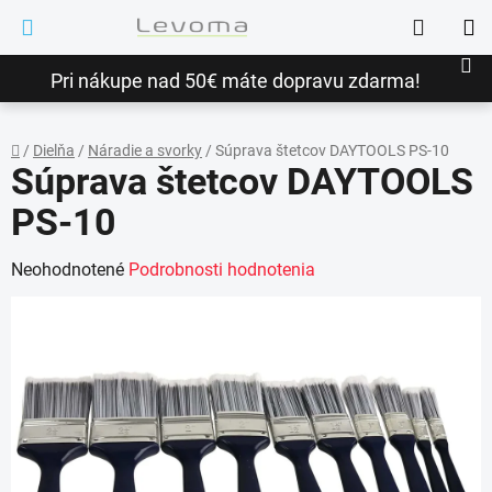
Prejsť
Hľadať
na
NÁ
obsah
Pri nákupe nad 50€ máte dopravu zdarma!
KO
/
Dielňa
/
Náradie a svorky
/
Súprava štetcov DAYTOOLS PS-10
Súprava štetcov DAYTOOLS
Domov
PS-10
Priemerné
Neohodnotené
Podrobnosti hodnotenia
hodnotenie
produktu
je
0,0
z
5
hviezdičiek.