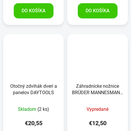
DO KOŠÍKA
DO KOŠÍKA
Otočný zdvihák dverí a
Záhradnícke nožnice
panelov DAYTOOLS
BRÜDER MANNESMANN
hliníkové, s račňou
Skladom
(2 ks)
Vypredané
€20,55
€12,50