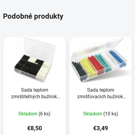
Podobné produkty
Sada teplom
Sada teplom
zmrštiteľných bužírok,
zmršťovacích bužírok,
300-dielna plastová
farebné
krabica, lepidlo, pomer
Skladom
(6 ks)
Skladom
(10 ks)
zmrštenia 3:1,
čierna+biela
€8,50
€3,49