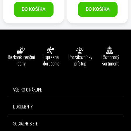
DO KOŠÍKA
DO KOŠÍKA
Z
á
p
ä
Bezkonkurenčné
Expresné
Prozákaznícky
Rôznorodý
t
ceny
doručenie
prístup
sortiment
i
e
VŠETKO O NÁKUPE
DOKUMENTY
SOCIÁLNE SIETE