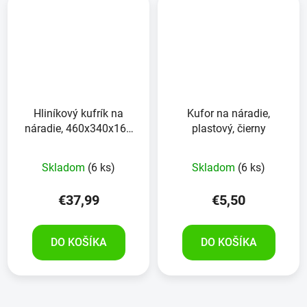
Hliníkový kufrík na
Kufor na náradie,
náradie, 460x340x160
plastový, čierny
mm
Priemerné
Skladom
(6 ks)
Skladom
(6 ks)
hodnotenie
produktu
€37,99
€5,50
je
5,0
DO KOŠÍKA
DO KOŠÍKA
z
5
hviezdičiek.