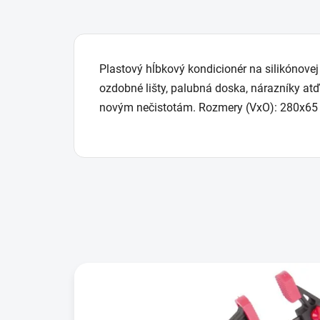
Plastový hĺbkový kondicionér na silikónovej 
ozdobné lišty, palubná doska, nárazníky atď
novým nečistotám. Rozmery (VxO): 280x65