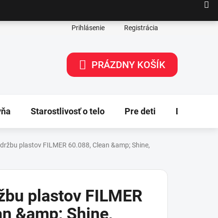
Prihlásenie
Registrácia
PRÁZDNY KOŠÍK
NÁKUPNÝ
KOŠÍK
yňa
Starostlivosť o telo
Pre deti
Dekorácie
údržbu plastov FILMER 60.088, Clean &amp; Shine,
ržbu plastov FILMER
an &amp; Shine,