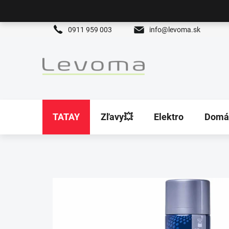
Prejsť
na
obsah
0911 959 003
info@levoma.sk
TATAY
Zľavy💥
Elektro
Domá