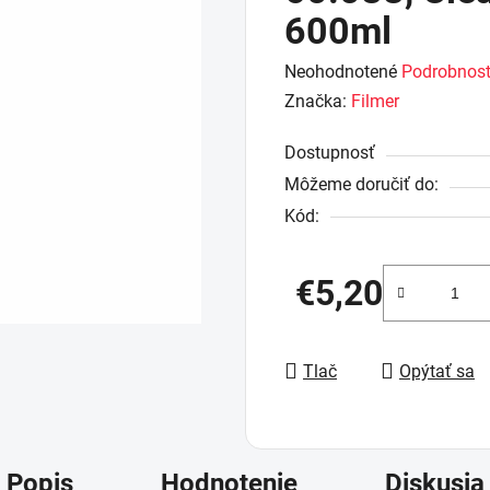
600ml
Priemerné
Neohodnotené
Podrobnost
hodnotenie
Značka:
Filmer
produktu
Dostupnosť
je
Môžeme doručiť do:
0,0
Kód:
z
5
hviezdičiek.
€5,20
Jednotková cena:
Tlač
Opýtať sa
Popis
Hodnotenie
Diskusia