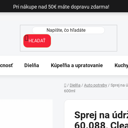
Pri nákupe nad 50€ máte dopravu zdarma!
HĽADAŤ
cnosť
Dielňa
Kúpeľňa a upratovanie
Kuch
/
Dielňa
/
Auto potreby
/
Sprej na 
600ml
Domov
Sprej na úd
60.088, Cle