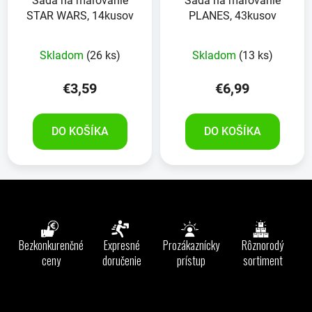
Sada na maľovanie
Sada na maľovanie
STAR WARS, 14kusov
PLANES, 43kusov
Skladom
(26 ks)
Skladom
(13 ks)
€3,59
€6,99
DO KOŠÍKA
DO KOŠÍKA
Z
á
p
ä
Bezkonkurenčné
Expresné
Prozákaznícky
Rôznorodý
t
ceny
doručenie
prístup
sortiment
i
e