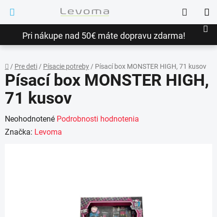
Prejsť
Hľadať
na
NÁ
obsah
Pri nákupe nad 50€ máte dopravu zdarma!
KO
/
Pre deti
/
Písacie potreby
/
Písací box MONSTER HIGH, 71 kusov
Písací box MONSTER HIGH,
Domov
71 kusov
Priemerné
Neohodnotené
Podrobnosti hodnotenia
hodnotenie
Značka:
Levoma
produktu
je
0,0
z
5
hviezdičiek.