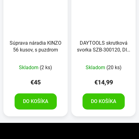
Súprava náradia KINZO
DAYTOOLS skrutková
56 kusov, s puzdrom
svorka SZB-300120, DIN
5117, 300x120 mm
Skladom
(2 ks)
Skladom
(20 ks)
€45
€14,99
DO KOŠÍKA
DO KOŠÍKA
Z
á