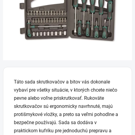
5
hviezdičiek.
Táto sada skrutkovačov a bitov vás dokonale
vybaví pre všetky situácie, v ktorých chcete niečo
pevne alebo voľne priskrutkovať. Rukoväte
skrutkovačov sú ergonomicky navrhnuté, majú
protišmykové vložky, a preto sa veľmi pohodlne a
bezpečne používajú. Sada sa dodáva v
praktickom kufríku pre jednoduchú prepravu a