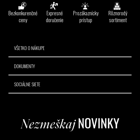
p
ä
Bezkonkurenčné
Expresné
Prozákaznícky
Rôznorodý
t
ceny
doručenie
prístup
sortiment
i
e
VŠETKO O NÁKUPE
DOKUMENTY
SOCIÁLNE SIETE