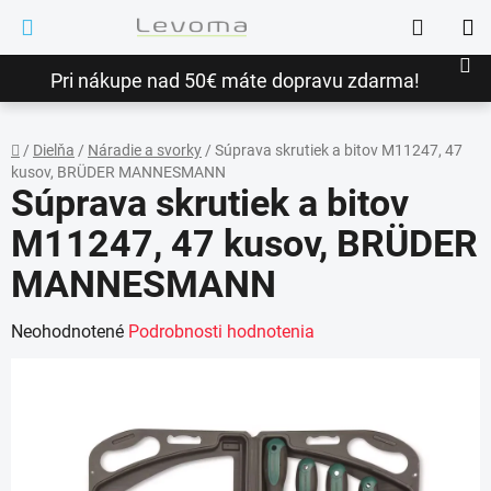
Prejsť
Hľadať
na
NÁ
obsah
Pri nákupe nad 50€ máte dopravu zdarma!
KO
/
Dielňa
/
Náradie a svorky
/
Súprava skrutiek a bitov M11247, 47
kusov, BRÜDER MANNESMANN
Domov
Súprava skrutiek a bitov
M11247, 47 kusov, BRÜDER
MANNESMANN
Priemerné
Neohodnotené
Podrobnosti hodnotenia
hodnotenie
produktu
je
0,0
z