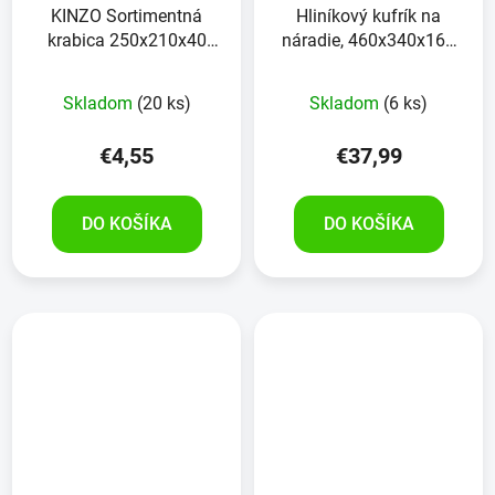
KINZO Sortimentná
Hliníkový kufrík na
krabica 250x210x40
náradie, 460x340x160
mm
mm
Priemerné
Skladom
(20 ks)
Skladom
(6 ks)
hodnotenie
produktu
€4,55
€37,99
je
5,0
DO KOŠÍKA
DO KOŠÍKA
z
5
hviezdičiek.