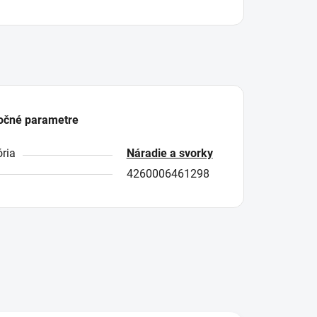
očné parametre
ria
Náradie a svorky
4260006461298