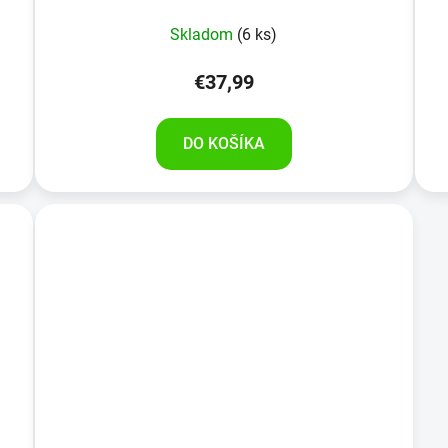
Priemerné
Skladom
(6 ks)
hodnotenie
produktu
€37,99
je
5,0
DO KOŠÍKA
z
5
hviezdičiek.