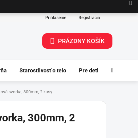
Prihlásenie
Registrácia
PRÁZDNY KOŠÍK
NÁKUPNÝ
KOŠÍK
yňa
Starostlivosť o telo
Pre deti
Dekorácie
ková svorka, 300mm, 2 kusy
vorka, 300mm, 2