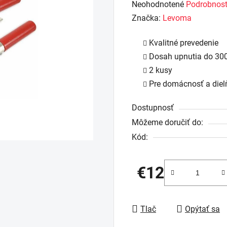
Priemerné
Neohodnotené
Podrobnost
hodnotenie
Značka:
Levoma
produktu
Kvalitné prevedenie
je
Dosah upnutia do 3
0,0
2 kusy
z
Pre domácnosť a diel
5
hviezdičiek.
Dostupnosť
Môžeme doručiť do:
Kód:
€12
Jednotková cena:
Tlač
Opýtať sa