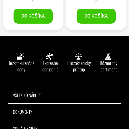
DO KOŠÍKA
DO KOŠÍKA
Z
á
p
ä
Bezkonkurenčné
Expresné
Prozákaznícky
Rôznorodý
t
ceny
doručenie
prístup
sortiment
i
e
VŠETKO O NÁKUPE
DOKUMENTY
SOCIÁLNE SIETE