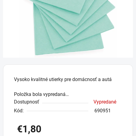
hviezdičiek.
Vysoko kvalitné utierky pre domácnosť a autá
Položka bola vypredaná…
Dostupnosť
Vypredané
Kód:
690951
€1,80