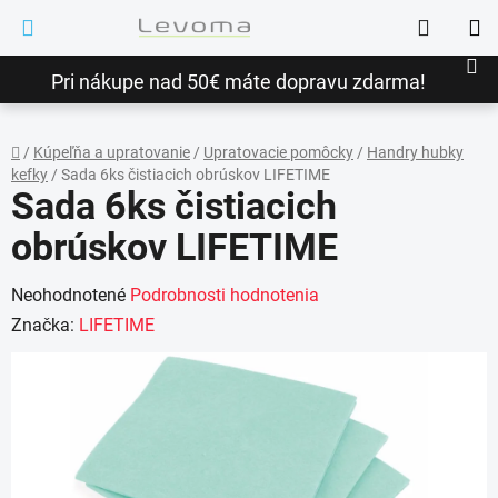
Prejsť
Hľadať
na
NÁ
obsah
Pri nákupe nad 50€ máte dopravu zdarma!
KO
/
Kúpeľňa a upratovanie
/
Upratovacie pomôcky
/
Handry hubky
kefky
/
Sada 6ks čistiacich obrúskov LIFETIME
Domov
Sada 6ks čistiacich
obrúskov LIFETIME
Priemerné
Neohodnotené
Podrobnosti hodnotenia
hodnotenie
Značka:
LIFETIME
produktu
je
0,0
z
5