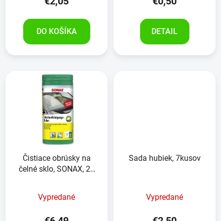
€2,05
€0,50
DO KOŠÍKA
DETAIL
Čistiace obrúsky na
Sada hubiek, 7kusov
čelné sklo, SONAX, 25
kusov
Vypredané
Vypredané
€6,49
€2,50