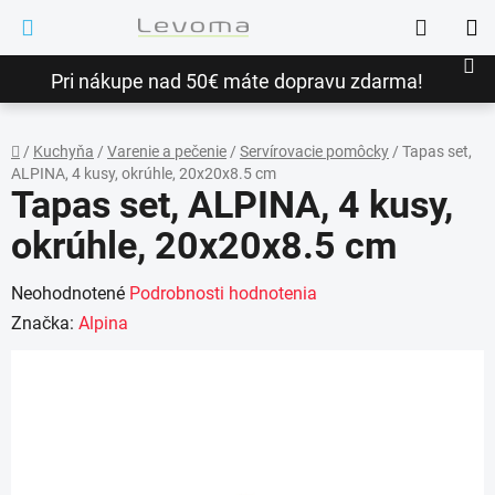
Prejsť
Hľadať
na
NÁ
obsah
Pri nákupe nad 50€ máte dopravu zdarma!
KO
/
Kuchyňa
/
Varenie a pečenie
/
Servírovacie pomôcky
/
Tapas set,
ALPINA, 4 kusy, okrúhle, 20x20x8.5 cm
Domov
Tapas set, ALPINA, 4 kusy,
okrúhle, 20x20x8.5 cm
Priemerné
Neohodnotené
Podrobnosti hodnotenia
hodnotenie
Značka:
Alpina
produktu
je
0,0
z
5