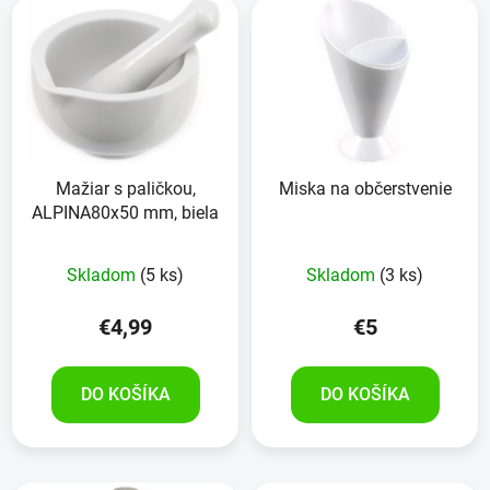
Mažiar s paličkou,
Miska na občerstvenie
ALPINA80x50 mm, biela
Priemerné
Skladom
(5 ks)
Skladom
(3 ks)
hodnotenie
produktu
€4,99
€5
je
5,0
DO KOŠÍKA
DO KOŠÍKA
z
5
hviezdičiek.