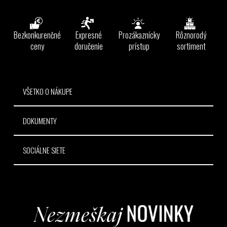
á
p
ä
Bezkonkurenčné
Expresné
Prozákaznícky
Rôznorodý
t
ceny
doručenie
prístup
sortiment
i
e
VŠETKO O NÁKUPE
DOKUMENTY
SOCIÁLNE SIETE