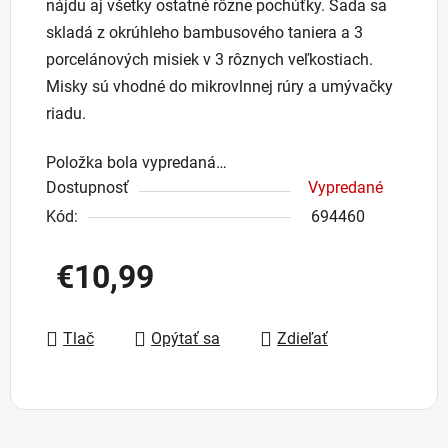
nájdu aj všetky ostatné rôzne pochúťky. Sada sa
skladá z okrúhleho bambusového taniera a 3
porcelánových misiek v 3 rôznych veľkostiach.
Misky sú vhodné do mikrovlnnej rúry a umývačky
riadu.
Položka bola vypredaná…
Dostupnosť
Vypredané
Kód:
694460
€10,99
Jednotková cena:
Tlač
Opýtať sa
Zdieľať