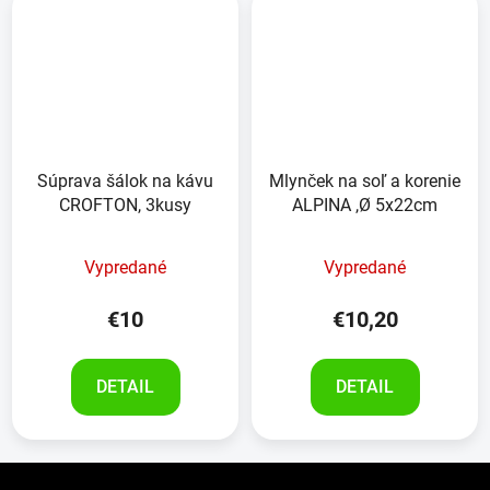
Súprava šálok na kávu
Mlynček na soľ a korenie
CROFTON, 3kusy
ALPINA ,Ø 5x22cm
Vypredané
Vypredané
€10
€10,20
DETAIL
DETAIL
Z