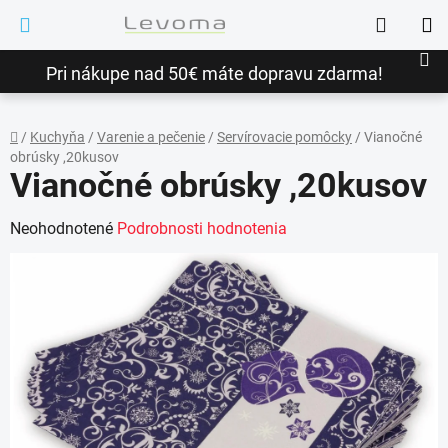
Prejsť
Hľadať
na
NÁ
obsah
Pri nákupe nad 50€ máte dopravu zdarma!
KO
/
Kuchyňa
/
Varenie a pečenie
/
Servírovacie pomôcky
/
Vianočné
obrúsky ,20kusov
Domov
Vianočné obrúsky ,20kusov
Priemerné
Neohodnotené
Podrobnosti hodnotenia
hodnotenie
produktu
je
0,0
z
5
hviezdičiek.