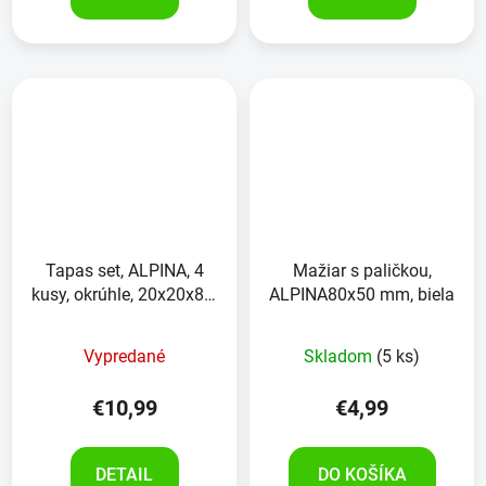
Tapas set, ALPINA, 4
Mažiar s paličkou,
kusy, okrúhle, 20x20x8.5
ALPINA80x50 mm, biela
cm
Priemerné
Vypredané
Skladom
(5 ks)
hodnotenie
produktu
€10,99
€4,99
je
5,0
DETAIL
DO KOŠÍKA
z