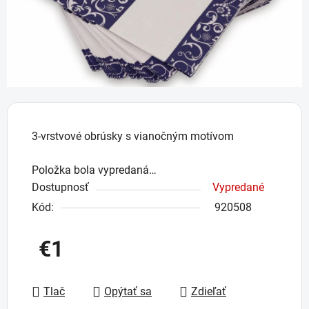
3-vrstvové obrúsky s vianočným motívom
Položka bola vypredaná…
Dostupnosť
Vypredané
Kód:
920508
€1
Jednotková cena:
Tlač
Opýtať sa
Zdieľať