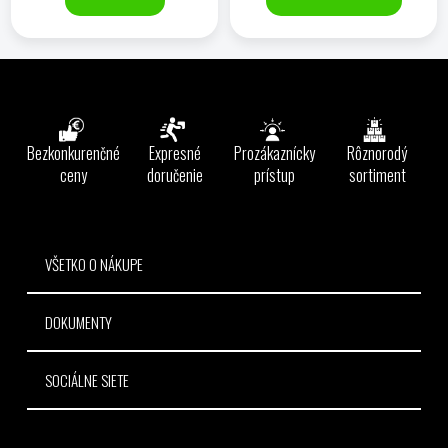
5
hviezdičiek.
Z
á
p
ä
Bezkonkurenčné
Expresné
Prozákaznícky
Rôznorodý
t
ceny
doručenie
prístup
sortiment
i
e
VŠETKO O NÁKUPE
DOKUMENTY
SOCIÁLNE SIETE