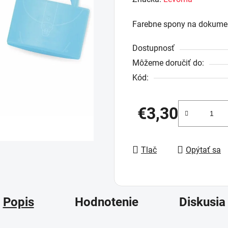
produktu
Farebne spony na dokumen
je
0,0
Dostupnosť
z
Môžeme doručiť do:
5
Kód:
hviezdičiek.
€3,30
Jednotková cena:
Tlač
Opýtať sa
Popis
Hodnotenie
Diskusia