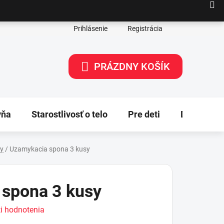
Prihlásenie
Registrácia
PRÁZDNY KOŠÍK
NÁKUPNÝ
KOŠÍK
yňa
Starostlivosť o telo
Pre deti
Dekorácie
by
/
Uzamykacia spona 3 kusy
spona 3 kusy
i hodnotenia