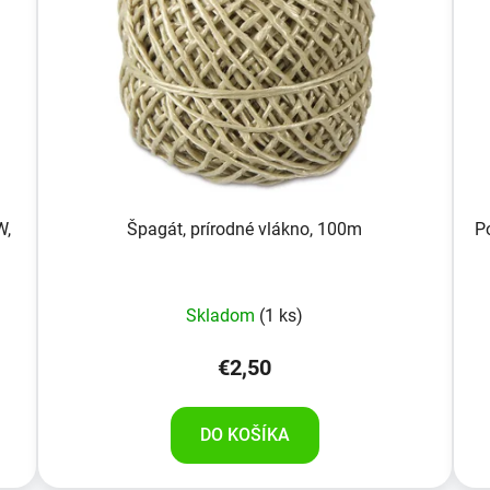
W,
Špagát, prírodné vlákno, 100m
P
Skladom
(1 ks)
€2,50
DO KOŠÍKA