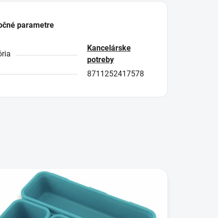
očné parametre
Kancelárske
ria
potreby
8711252417578