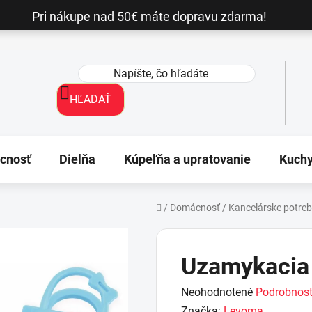
Pri nákupe nad 50€ máte dopravu zdarma!
HĽADAŤ
cnosť
Dielňa
Kúpeľňa a upratovanie
Kuch
/
Domácnosť
/
Kancelárske potre
Domov
Uzamykacia 
Priemerné
Neohodnotené
Podrobnost
hodnotenie
Značka:
Levoma