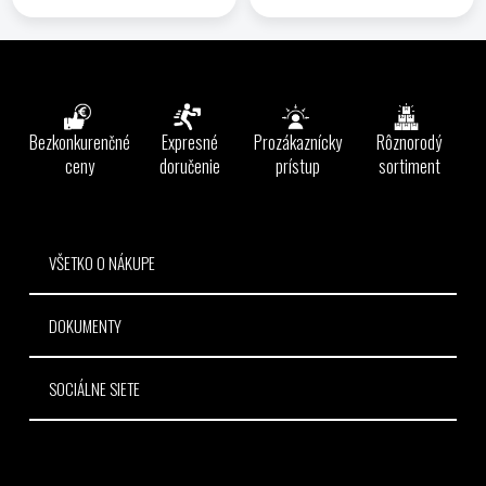
Z
á
p
ä
Bezkonkurenčné
Expresné
Prozákaznícky
Rôznorodý
t
ceny
doručenie
prístup
sortiment
i
e
VŠETKO O NÁKUPE
DOKUMENTY
SOCIÁLNE SIETE