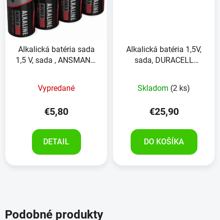
Alkalická batéria sada
Alkalická batéria 1,5V,
1,5 V, sada , ANSMANN,
sada, DURACELL
4kusy
PROCELL ,10ks
Vypredané
Skladom
(2 ks)
€5,80
€25,90
DETAIL
DO KOŠÍKA
Podobné produkty