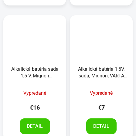
Alkalická batéria sada
Alkalická batéria 1,5V,
1,5 V, Mignon
sada, Mignon, VARTA
ANSMANN, 42kusov
LONGLIFE POWER,
8kusov
Vypredané
Vypredané
€16
€7
DETAIL
DETAIL