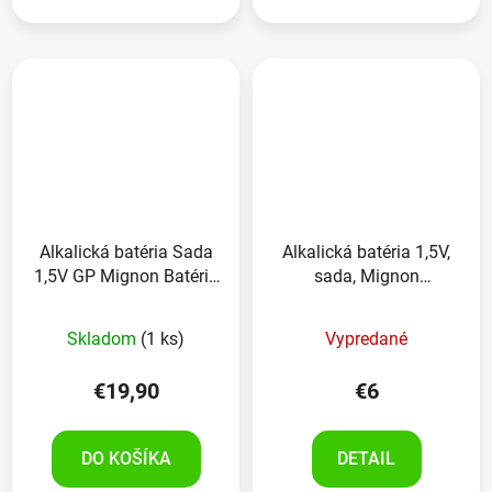
Alkalická batéria Sada
Alkalická batéria 1,5V,
1,5V GP Mignon Batéria
sada, Mignon
SUPER Alkalická, AA
DURACELL PROCELL
LR06 , 40 kusov
,10ks
Skladom
(1 ks)
Vypredané
€19,90
€6
DO KOŠÍKA
DETAIL