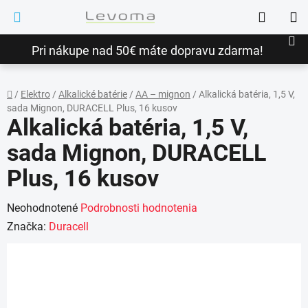
Prejsť
Hľadať
na
NÁ
obsah
Pri nákupe nad 50€ máte dopravu zdarma!
KO
/
Elektro
/
Alkalické batérie
/
AA – mignon
/
Alkalická batéria, 1,5 V,
sada Mignon, DURACELL Plus, 16 kusov
Domov
Alkalická batéria, 1,5 V,
sada Mignon, DURACELL
Plus, 16 kusov
Priemerné
Neohodnotené
Podrobnosti hodnotenia
hodnotenie
Značka:
Duracell
produktu
je
0,0
z