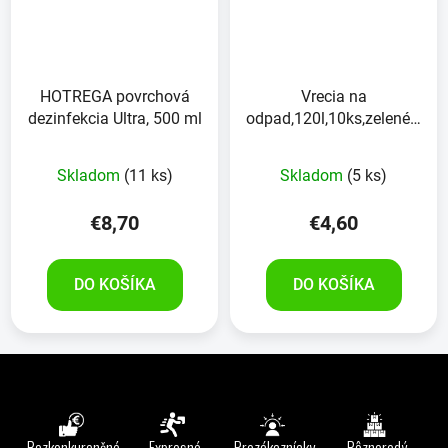
HOTREGA povrchová
Vrecia na
dezinfekcia Ultra, 500 ml
odpad,120l,10ks,zelené,so
sťahovacou šnúrkou
Skladom
(11 ks)
Skladom
(5 ks)
€8,70
€4,60
DO KOŠÍKA
DO KOŠÍKA
Z
á
p
ä