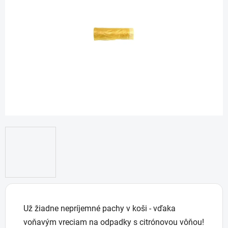
5
hviezdičiek.
Už žiadne nepríjemné pachy v koši - vďaka
voňavým vreciam na odpadky s citrónovou vôňou!