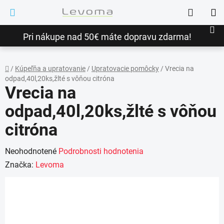
Prejsť
Hľadať
na
NÁ
obsah
Pri nákupe nad 50€ máte dopravu zdarma!
KO
/
Kúpeľňa a upratovanie
/
Upratovacie pomôcky
/
Vrecia na
odpad,40l,20ks,žlté s vôňou citróna
Domov
Vrecia na
odpad,40l,20ks,žlté s vôňou
citróna
Priemerné
Neohodnotené
Podrobnosti hodnotenia
hodnotenie
Značka:
Levoma
produktu
je
0,0
z