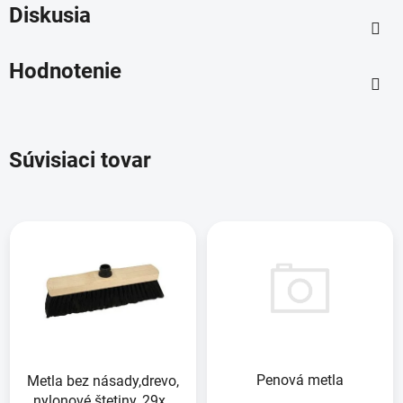
Diskusia
Hodnotenie
Súvisiaci tovar
Penová metla
Metla bez násady,drevo,
nylonové štetiny, 29x5