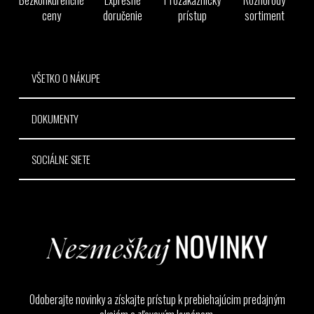
Bezkonkurenčné
Expresné
Prozákaznícky
Rôznorodý
t
ceny
doručenie
prístup
sortiment
i
e
VŠETKO O NÁKUPE
DOKUMENTY
SOCIÁLNE SIETE
Odoberajte novinky a získajte prístup k prebiehajúcim predajným